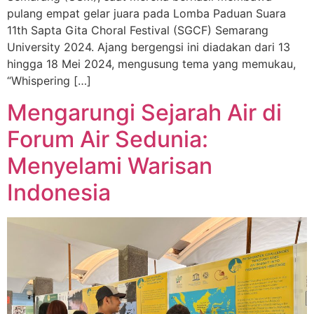
pulang empat gelar juara pada Lomba Paduan Suara
11th Sapta Gita Choral Festival (SGCF) Semarang
University 2024. Ajang bergengsi ini diadakan dari 13
hingga 18 Mei 2024, mengusung tema yang memukau,
“Whispering […]
Mengarungi Sejarah Air di
Forum Air Sedunia:
Menyelami Warisan
Indonesia