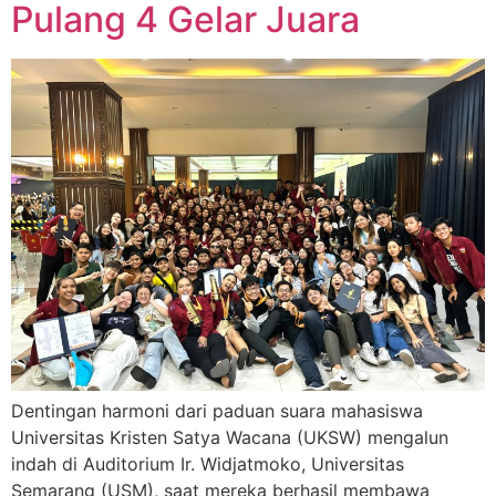
Pulang 4 Gelar Juara
Dentingan harmoni dari paduan suara mahasiswa
Universitas Kristen Satya Wacana (UKSW) mengalun
indah di Auditorium Ir. Widjatmoko, Universitas
Semarang (USM), saat mereka berhasil membawa