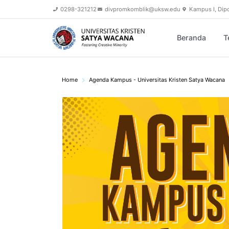
0298-321212
divpromkomblik@uksw.edu
Kampus I, Dip
Beranda
T
Home
Agenda Kampus - Universitas Kristen Satya Wacana