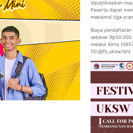
dipublikasikan mau
Peserta dapat men
maksimal tiga oran
Biaya pendaftaran 
sebesar Rp50.000. 
melalui Alma (085
(IG:@fh_uksw/Ish)