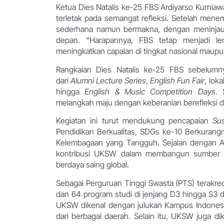
Ketua Dies Natalis ke-25 FBS Ardiyarso Kurni
terletak pada semangat refleksi. Setelah men
sederhana namun bermakna, dengan meninjau c
depan. “Harapannya, FBS tetap menjadi len
meningkatkan capaian di tingkat nasional maupun
Rangkaian Dies Natalis ke-25 FBS sebelumnya
dari
Alumni Lecture Series
,
English Fun Fair
, lok
hingga
English & Music Competition Days
. 
melangkah maju dengan keberanian berefleksi da
Kegiatan ini turut mendukung pencapaian
Su
Pendidikan Berkualitas, SDGs ke-10 Berkurang
Kelembagaan yang Tangguh. Sejalan dengan Ast
kontribusi UKSW dalam membangun sumber day
berdaya saing global.
Sebagai Perguruan Tinggi Swasta (PTS) terakred
dan 64 program studi di jenjang D3 hingga S3 de
UKSW dikenal dengan julukan Kampus Indones
dari berbagai daerah. Selain itu, UKSW juga d