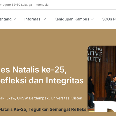
onegoro 52-60 Salatiga - Indonesia
entang
Informasi
Kehidupan Kampus
SDGs Po
s Natalis ke-25,
leksi dan Integritas
pak
,
uksw
,
UKSW Berdampak
,
Universitas Kristen
atalis Ke-25, Teguhkan Semangat Refleksi