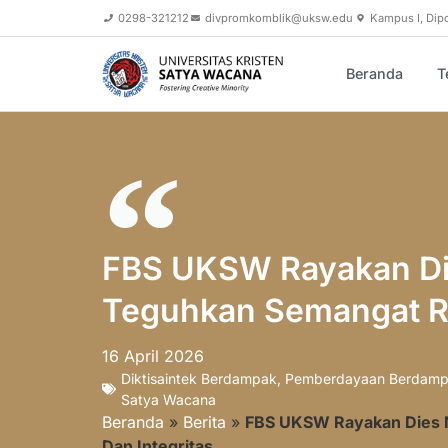
0298-321212
divpromkomblik@uksw.edu
Kampus I, Dip
Beranda
T
FBS UKSW Rayakan Die
Teguhkan Semangat Ref
16 April 2026
Diktisaintek Berdampak
,
Pemberdayaan Berdam
Satya Wacana
Beranda
»
Berita
»
FBS UKSW Rayakan Dies N
Dan Integritas