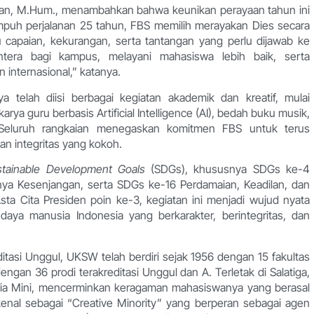
awan, M.Hum., menambahkan bahwa keunikan perayaan tahun ini
empuh perjalanan 25 tahun, FBS memilih merayakan Dies secara
apaian, kekurangan, serta tantangan yang perlu dijawab ke
tera bagi kampus, melayani mahasiswa lebih baik, serta
 internasional,” katanya.
 telah diisi berbagai kegiatan akademik dan kreatif, mulai
akarya guru berbasis Artificial Intelligence (AI), bedah buku musik,
Seluruh rangkaian menegaskan komitmen FBS untuk terus
n integritas yang kokoh.
stainable Development Goals
(SDGs), khususnya SDGs ke-4
nya Kesenjangan, serta SDGs ke-16 Perdamaian, Keadilan, dan
a Cita Presiden poin ke-3, kegiatan ini menjadi wujud nyata
a manusia Indonesia yang berkarakter, berintegritas, dan
itasi Unggul, UKSW telah berdiri sejak 1956 dengan 15 fakultas
ngan 36 prodi terakreditasi Unggul dan A. Terletak di Salatiga,
ia Mini, mencerminkan keragaman mahasiswanya yang berasal
ikenal sebagai “Creative Minority” yang berperan sebagai agen