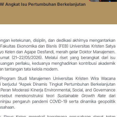
W Angkat Isu Pertumbuhan Berkelanjutan
ngan ketekunan, disiplin, dan dedikasi akhirnya mengantarkan
ultas Ekonomika dan Bisnis (FEB) Universitas Kristen Satya
o Kelen dan Agape Desfandi, meraih gelar Doktor Manajemen.
mat (21–22/05/2026). Melalui riset yang berangkat dari isu
keuangan perilaku, keduanya menghadirkan kontribusi akademik
n tantangan tata kelola modern.
 Program Studi Manajemen Universitas Kristen Wira Wacana
 berjudul “Aspek Dinamis Tingkat Pertumbuhan Berkelanjutan
Peran Moderasi Kinerja Environmental, Social, and Governance
ersebut merekonstruksi teori
Sustainable Growth Rate
dari
ninjau pengaruh pandemi COVID-19 serta dinamika geopolitik
usahaan.
mus Sinyo Kelen mengkaji bagaimana perusahaan dapat tetap