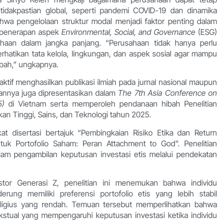
tidakpastian global, seperti pandemi COVID-19 dan dinamika
bahwa pengelolaan struktur modal menjadi faktor penting dalam
 penerapan aspek
Environmental, Social, and Governance
(ESG)
haan dalam jangka panjang. “Perusahaan tidak hanya perlu
hatikan tata kelola, lingkungan, dan aspek sosial agar mampu
ubah,” ungkapnya.
ktif menghasilkan publikasi ilmiah pada jurnal nasional maupun
tiannya juga dipresentasikan dalam
The 7th Asia Conference on
5)
di Vietnam serta memperoleh pendanaan hibah Penelitian
kan Tinggi, Sains, dan Teknologi tahun 2025.
t disertasi bertajuk “Pembingkaian Risiko Etika dan Return
uk Portofolio Saham: Peran Attachment to God”. Penelitian
dalam pengambilan keputusan investasi etis melalui pendekatan
estor Generasi Z, penelitian ini menemukan bahwa individu
ung memiliki preferensi portofolio etis yang lebih stabil
eligius yang rendah. Temuan tersebut memperlihatkan bahwa
tekstual yang mempengaruhi keputusan investasi ketika individu