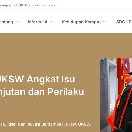
onegoro 52-60 Salatiga - Indonesia
entang
Informasi
Kehidupan Kampus
SDGs Po
UKSW Angkat Isu
jutan dan Perilaku
pak
,
Riset dan Inovasi Berdampak
,
uksw
,
UKSW