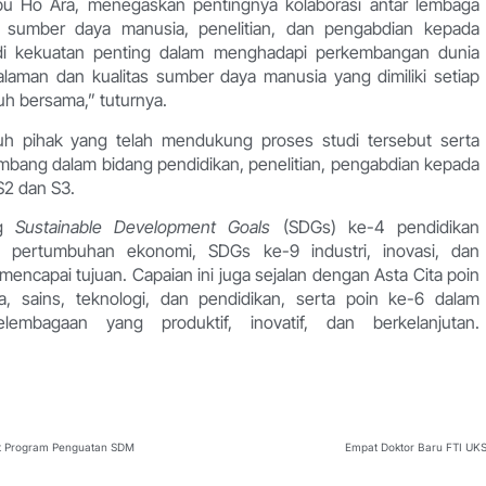
bu Ho Ara, menegaskan pentingnya kolaborasi antar lembaga
s sumber daya manusia, penelitian, dan pengabdian kepada
adi kekuatan penting dalam menghadapi perkembangan dunia
alaman dan kualitas sumber daya manusia yang dimiliki setiap
uh bersama,” tuturnya.
uh pihak yang telah mendukung proses studi tersebut serta
bang dalam bidang pendidikan, penelitian, pengabdian kepada
S2 dan S3.
ng
Sustainable Development Goals
(SDGs) ke-4 pendidikan
n pertumbuhan ekonomi, SDGs ke-9 industri, inovasi, dan
 mencapai tujuan. Capaian ini juga sejalan dengan Asta Cita poin
 sains, teknologi, dan pendidikan, serta poin ke-6 dalam
mbagaan yang produktif, inovatif, dan berkelanjutan.
at Program Penguatan SDM
Empat Doktor Baru FTI UKS