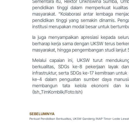
Sementara itu, Rektor Unkriswina Sumba, Um
pendidikan tinggi dalam memperkuat kualita
masyarakat. “Kolaborasi antar lembaga menj
pendidikan tinggi yang semakin dinamis. Peng
institusi merupakan modal besar untuk bertumb
Ia juga menyampaikan apresiasi kepada selur
berharap kerja sama dengan UKSW terus berkem
masyarakat, hingga pengembangan studi lanjut 
Melalui capaian ini, UKSW turut menduku
berkualitas, SDGs ke-8 pekerjaan layak da
infrastruktur, serta SDGs ke-17 kemitraan untuk
ke-4 dalam penguatan sumber daya manusia,
membangun tata kelola ekonomi dan kele
(Ish_TimKomblik/Foto:Ish)
SEBELUMNYA
Perkuat Pendidikan Berkualitas, UKSW Gandeng INAP Timor-Leste Lew