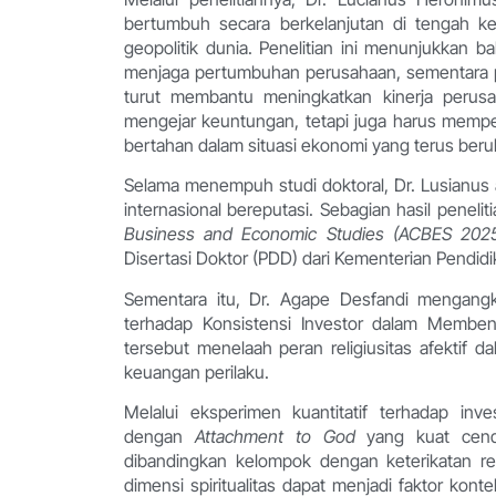
bertumbuh secara berkelanjutan di tengah ke
geopolitik dunia. Penelitian ini menunjukkan 
menjaga pertumbuhan perusahaan, sementara
turut membantu meningkatkan kinerja perusa
mengejar keuntungan, tetapi juga harus memper
bertahan dalam situasi ekonomi yang terus ber
Selama menempuh studi doktoral, Dr. Lusianus a
internasional bereputasi. Sebagian hasil peneli
Business and Economic Studies (ACBES 202
Disertasi Doktor (PDD) dari Kementerian Pendidi
Sementara itu, Dr. Agape Desfandi mengangka
terhadap Konsistensi Investor dalam Membent
tersebut menelaah peran religiusitas afektif 
keuangan perilaku.
Melalui eksperimen kuantitatif terhadap inv
dengan
Attachment to God
yang kuat cender
dibandingkan kelompok dengan keterikatan r
dimensi spiritualitas dapat menjadi faktor kon