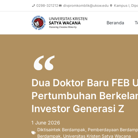
0298-321212
divpromkomblik@uksw.edu
Kampus I, Dip
Beranda
T
Dua Doktor Baru FEB 
Pertumbuhan Berkelan
Investor Generasi Z
1 June 2026
Diktisaintek Berdampak
,
Pemberdayaan Berdam
Berdampak
,
Universitas Kristen Satya Wacana