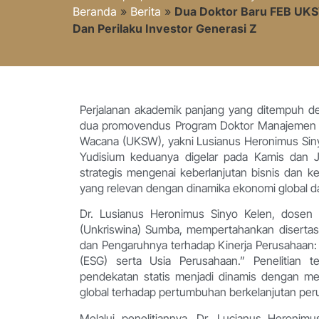
Beranda
»
Berita
»
Dua Doktor Baru FEB UKS
Dan Perilaku Investor Generasi Z
Perjalanan akademik panjang yang ditempuh de
dua promovendus Program Doktor Manajemen Fak
Wacana (UKSW), yakni Lusianus Heronimus Siny
Yudisium keduanya digelar pada Kamis dan Ju
strategis mengenai keberlanjutan bisnis dan 
yang relevan dengan dinamika ekonomi global da
Dr. Lusianus Heronimus Sinyo Kelen, dosen
(Unkriswina) Sumba, mempertahankan disertasi
dan Pengaruhnya terhadap Kinerja Perusahaan: 
(ESG) serta Usia Perusahaan.” Penelitian t
pendekatan statis menjadi dinamis dengan me
global terhadap pertumbuhan berkelanjutan per
Melalui penelitiannya, Dr. Lucianus Heroni