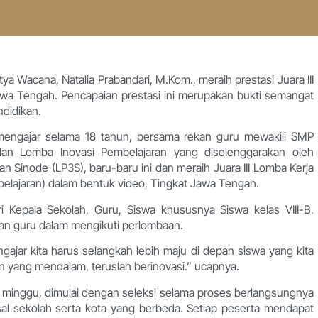
ya Wacana, Natalia Prabandari, M.Kom., meraih prestasi Juara III
awa Tengah. Pencapaian prestasi ini merupakan bukti semangat
ndidikan.
 mengajar selama 18 tahun, bersama rekan guru mewakili SMP
dan Lomba Inovasi Pembelajaran yang diselenggarakan oleh
Sinode (LP3S), baru-baru ini dan meraih Juara III Lomba Kerja
elajaran) dalam bentuk video, Tingkat Jawa Tengah.
ri Kepala Sekolah, Guru, Siswa khususnya Siswa kelas VIII-B,
kan guru dalam mengikuti perlombaan.
ngajar kita harus selangkah lebih maju di depan siswa yang kita
yang mendalam, teruslah berinovasi.” ucapnya.
 minggu, dimulai dengan seleksi selama proses berlangsungnya
sal sekolah serta kota yang berbeda. Setiap peserta mendapat