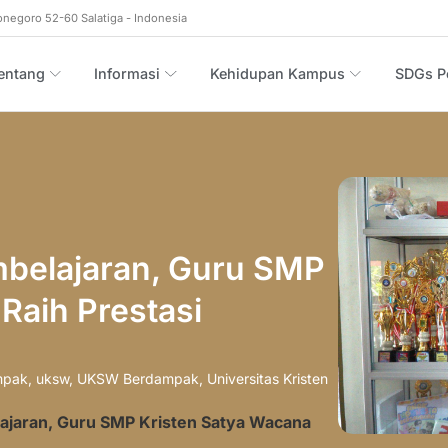
onegoro 52-60 Salatiga - Indonesia
entang
Informasi
Kehidupan Kampus
SDGs Po
belajaran, Guru SMP
Raih Prestasi
mpak
,
uksw
,
UKSW Berdampak
,
Universitas Kristen
ajaran, Guru SMP Kristen Satya Wacana