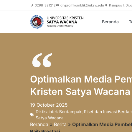
0298-321212
divpromkomblik@uksw.edu
Kampus I, Dip
Beranda
T
Optimalkan Media Pem
Kristen Satya Wacana 
19 October 2025
Diktisaintek Berdampak
,
Riset dan Inovasi Berda
Satya Wacana
Beranda
»
Berita
»
Optimalkan Media Pembel
Raih Prestasi