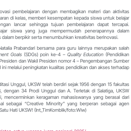
 inovasi pembelajaran dengan membagikan materi dan aktivitas
aran di kelas, memberi kesempatan kepada siswa untuk belajar
ngan lancar sehingga tujuan pembelajaran dapat tercapai.
lajar siswa yang juga mempermudah penerapannya dalam
s dalam berpikir serta menumbuhkan kreativitas berinovasi.
Natalia Prabandari bersama para guru lainnya merupakan salah
ment Goals
(SDGs) poin ke-4 –
Quality Education
(Pendidikan
Cita Presiden dan Wakil Presiden nomor 4 – Pengembangan Sumber
ini melalui peningkatan kualitas pendidikan dan akses terhadap
itasi Unggul, UKSW telah berdiri sejak 1956 dengan 15 fakultas
, dengan 34 Prodi Unggul dan A. Terletak di Salatiga, UKSW
ni, mencerminkan keragaman mahasiswanya yang berasal dari
nal sebagai “Creative Minority” yang berperan sebagai agen
 Satu Hati UKSW! (Int_TimKomblik/foto:Wiw)