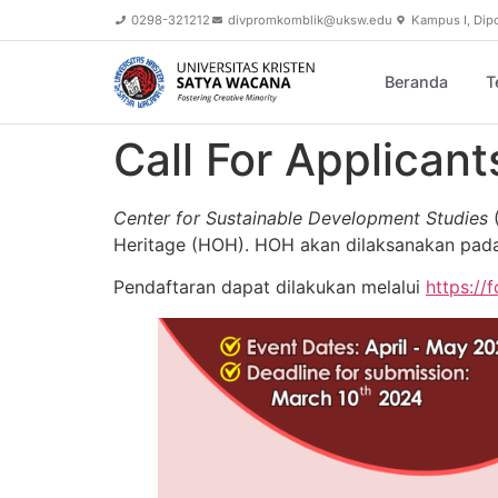
content
0298-321212
divpromkomblik@uksw.edu
Kampus I, Dip
Beranda
T
Call For Applican
Center for Sustainable Development Studies
(
Heritage (HOH). HOH akan dilaksanakan pada 
Pendaftaran dapat dilakukan melalui
https:/