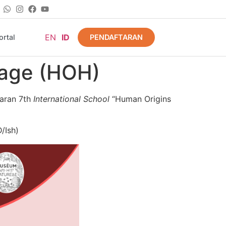
EN
ID
PENDAFTARAN
rtal
tage (HOH)
taran 7th
International School
“Human Origins
/Ish)