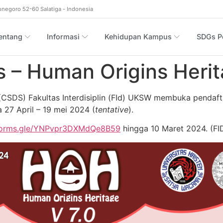
onegoro 52-60 Salatiga - Indonesia
entang
Informasi
Kehidupan Kampus
SDGs Po
ts – Human Origins Heri
CSDS) Fakultas Interdisiplin (FId) UKSW membuka pendaf
27 April – 19 mei 2024 (
tentative
).
/forms.gle/YNPvpr3DXMdQe8B59
hingga 10 Maret 2024. (FID