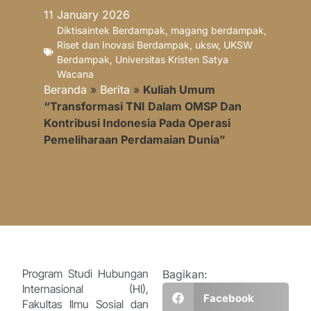
11 January 2026
Diktisaintek Berdampak
,
magang berdampak
,
Riset dan Inovasi Berdampak
,
uksw
,
UKSW
Berdampak
,
Universitas Kristen Satya
Wacana
Beranda
»
Berita
»
Kuliah Umum
“Transformasi TNI Dalam OMSP Dan
Kontribusi Indonesia Pada Operasi
Pemeliharaan Perdamaian Dunia”
Program Studi Hubungan
Bagikan:
Internasional (HI),
Facebook
Fakultas Ilmu Sosial dan