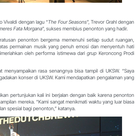
o Vivaldi dengan lagu “
The Four Seasons
”, Trevor Grahl dengan
meres Fata Morgana
”, sukses membius penonton yang hadir.
i ratusan penonton bergema memenuhi setiap sudut ruangan,
atas permainan musik yang penuh emosi dan menyentuh hati
dimeriahkan oleh performa istimewa dari
grup
Keroncong Prodi
t menyampaikan rasa senangnya bisa tampil di UKSW. “Saya
engadakan konser di UKSW. Kami mendapatkan pengalaman yang
ikan pertunjukan kali ini berjalan dengan baik karena penonton
nampilan mereka. “Kami sangat menikmati waktu yang luar biasa
an spesial bagi penonton,” katanya.