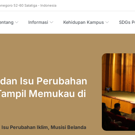
onegoro 52-60 Salatiga - Indonesia
entang
Informasi
Kehidupan Kampus
SDGs Po
 dan Isu Perubahan
 Tampil Memukau di
 Isu Perubahan Iklim, Musisi Belanda