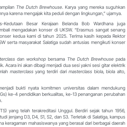
nampilan
The Dutch Brewhouse
. Karya yang mereka suguhkan
umnya karena mengajak kita peduli dengan lingkungan,” ujarnya.
s-Kedutaan Besar Kerajaan Belanda Bob Wardhana juga
embali mengadakan konser di UKSW. “Erasmus sangat senang
konser kedua kami di tahun 2025. Terima kasih kepada Rektor
 serta masyarakat Salatiga sudah antusias mengikuti konser
terclass
dan
workshop
bersama
The Dutch Brewhouse
pada
 Acara ini akan dibagi menjadi dua sesi yakni sesi gitar elektrik
umlah
masterclass
yang terdiri dari
masterclass
biola, biola alto,
njadi bukti nyata komitmen universitas dalam mendukung
Gs) ke-4 pendidikan berkualitas, ke-13 penanganan perubahan
an.
 yang telah terakreditasi Unggul. Berdiri sejak tahun 1956,
tudi jenjang D3, D4, S1, S2, dan S3. Terletak di Salatiga, kampus
rena keragaman mahasiswanya yang berasal dari berbagai daerah