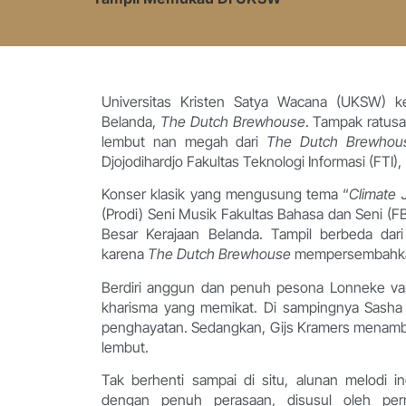
Universitas Kristen Satya Wacana (UKSW) k
Belanda,
The Dutch Brewhouse
. Tampak ratusa
lembut nan megah dari
The Dutch Brewho
Djojodihardjo Fakultas Teknologi Informasi (FTI
Konser klasik yang mengusung tema “
Climate 
(Prodi) Seni Musik Fakultas Bahasa dan Seni 
Besar Kerajaan Belanda. Tampil berbeda dari
karena
The Dutch Brewhouse
mempersembahkan 
Berdiri anggun dan penuh pesona Lonneke van
kharisma yang memikat. Di sampingnya Sasha
penghayatan. Sedangkan, Gijs Kramers menamba
lembut.
Tak berhenti sampai di situ, alunan melodi 
dengan penuh perasaan, disusul oleh pe