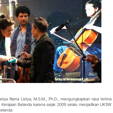
tya Rama Listya, M.S.M., Ph.D., mengungkapkan rasa terima
 Kerajaan Belanda karena sejak 2009 selalu menjadikan UKSW
Belanda.