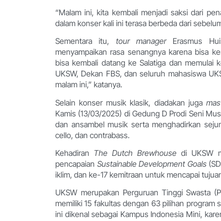
“Malam ini, kita kembali menjadi saksi dari pe
dalam konser kali ini terasa berbeda dari sebel
Sementara itu,
tour manager
Erasmus Hui
menyampaikan rasa senangnya karena bisa k
bisa kembali datang ke Salatiga dan memulai 
UKSW, Dekan FBS, dan seluruh mahasiswa UKSW
malam ini,” katanya.
Selain konser musik klasik, diadakan
juga
mas
Kamis (13/03/2025) di Gedung D Prodi Seni Musik.
dan ansambel musik serta menghadirkan sej
cello, dan contrabass.
Kehadiran
The Dutch Brewhouse
di UKSW me
pencapaian
Sustainable Development Goals
(SD
iklim, dan ke-17 kemitraan untuk mencapai tuju
UKSW merupakan Perguruan Tinggi Swasta (PTS)
memiliki 15 fakultas dengan 63 pilihan program s
ini dikenal sebagai Kampus Indonesia Mini, ka