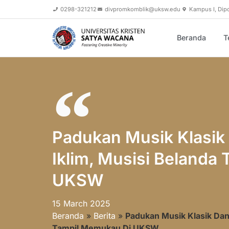
0298-321212
divpromkomblik@uksw.edu
Kampus I, Dip
Beranda
T
Padukan Musik Klasik
Iklim, Musisi Belanda
UKSW
15 March 2025
Beranda
»
Berita
»
Padukan Musik Klasik Dan
Tampil Memukau Di UKSW