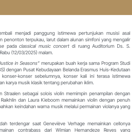
embali menjadi panggung istimewa pertunjukan musisi asal
n penonton terpukau, larut dalam alunan simfoni yang mengalir
use
pada
classical music concert
di ruang Auditorium Ds. S.
), Rabu (12/03/2025) malam.
Justice in Seasons”
merupakan buah kerja sama Program Studi
(FBS) dengan Pusat Kebudayaan Belanda Erasmus Huis-Kedutaan
 konser-konser sebelumnya, konser kali ini terasa istimewa
karya musik klasik tentang perubahan iklim.
 Straalen sebagai solois violin memimpin penampilan dengan
 Raikhlin dan Laura Kieboom memainkan violin dengan penuh
hkan keindahan warna musik melalui permainan violanya yang
indah terdengar saat Geneviève Verhage memainkan cellonya
rmainan contrabass dari Wimian Hernandeze Reyes yang