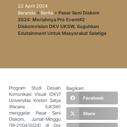
22 April 2024
Beranda
»
Berita
»
Pasar Seni Diskom
2024: Meriahnya Pre Event#2
Diskomvision DKV UKSW, Suguhkan
Edutainment Untuk Masyarakat Salatiga
Program Studi Desain
Bagikan:
Komunikasi Visual (DKV)
Facebook
Universitas Kristen Satya
Wacana (UKSW)
menggelar Pasar Seni
Share
Diskom, Jumat-Minggu
(19-21/04/2024) di Gor