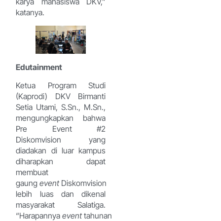
karya mahasiswa DKV,”
katanya.
Edutainment
Ketua Program Studi
(Kaprodi) DKV Birmanti
Setia Utami, S.Sn., M.Sn.,
mengungkapkan bahwa
Pre Event #2
Diskomvision yang
diadakan di luar kampus
diharapkan dapat
membuat
gaung
event
Diskomvision
lebih luas dan dikenal
masyarakat Salatiga.
“Harapannya
event
tahunan