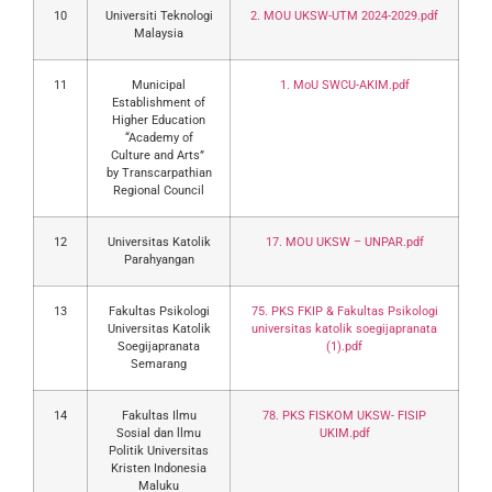
10
Universiti Teknologi
2. MOU UKSW-UTM 2024-2029.pdf
Malaysia
11
Municipal
1. MoU SWCU-AKIM.pdf
Establishment of
Higher Education
“Academy of
Culture and Arts”
by Transcarpathian
Regional Council
12
Universitas Katolik
17. MOU UKSW – UNPAR.pdf
Parahyangan
13
Fakultas Psikologi
75. PKS FKIP & Fakultas Psikologi
Universitas Katolik
universitas katolik soegijapranata
Soegijapranata
(1).pdf
Semarang
14
Fakultas Ilmu
78. PKS FISKOM UKSW- FISIP
Sosial dan llmu
UKIM.pdf
Politik Universitas
Kristen Indonesia
Maluku