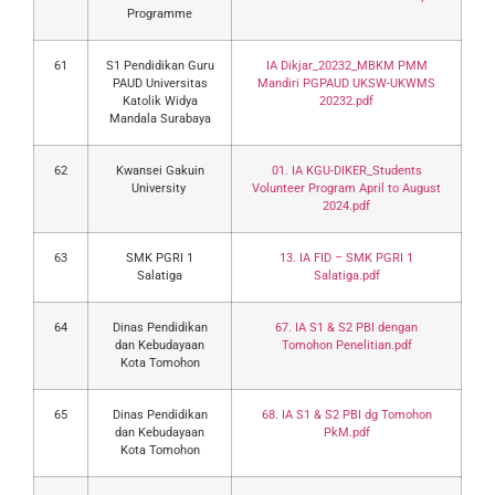
Programme
61
S1 Pendidikan Guru
IA Dikjar_20232_MBKM PMM
PAUD Universitas
Mandiri PGPAUD UKSW-UKWMS
Katolik Widya
20232.pdf
Mandala Surabaya
62
Kwansei Gakuin
01. IA KGU-DIKER_Students
University
Volunteer Program April to August
2024.pdf
63
SMK PGRI 1
13. IA FID – SMK PGRI 1
Salatiga
Salatiga.pdf
64
Dinas Pendidikan
67. IA S1 & S2 PBI dengan
dan Kebudayaan
Tomohon Penelitian.pdf
Kota Tomohon
65
Dinas Pendidikan
68. IA S1 & S2 PBI dg Tomohon
dan Kebudayaan
PkM.pdf
Kota Tomohon