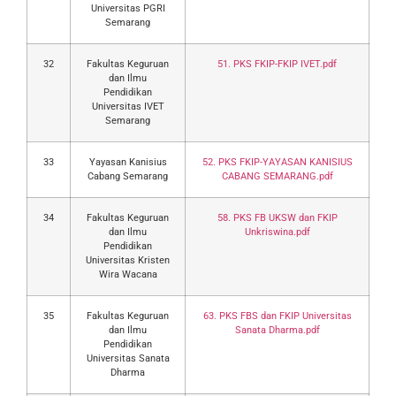
Universitas PGRI
Semarang
32
Fakultas Keguruan
51. PKS FKIP-FKIP IVET.pdf
dan Ilmu
Pendidikan
Universitas IVET
Semarang
33
Yayasan Kanisius
52. PKS FKIP-YAYASAN KANISIUS
Cabang Semarang
CABANG SEMARANG.pdf
34
Fakultas Keguruan
58. PKS FB UKSW dan FKIP
dan Ilmu
Unkriswina.pdf
Pendidikan
Universitas Kristen
Wira Wacana
35
Fakultas Keguruan
63. PKS FBS dan FKIP Universitas
dan Ilmu
Sanata Dharma.pdf
Pendidikan
Universitas Sanata
Dharma