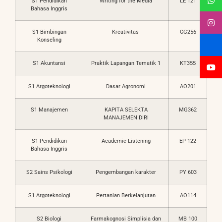
S1 Pendidikan
Writing for the Media
LE 121
Bahasa Inggris
S1 Bimbingan
Kreativitas
CG256
Konseling
S1 Akuntansi
Praktik Lapangan Tematik 1
KT355
S1 Argoteknologi
Dasar Agronomi
AO201
S1 Manajemen
KAPITA SELEKTA
MG362
MANAJEMEN DIRI
S1 Pendidikan
Academic Listening
EP 122
Bahasa Inggris
S2 Sains Psikologi
Pengembangan karakter
PY 603
S1 Argoteknologi
Pertanian Berkelanjutan
AO114
S2 Biologi
Farmakognosi Simplisia dan
MB 100