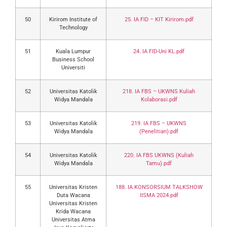
50
Kirirom Institute of
25. IA FID – KIT Kirirom.pdf
Technology
51
Kuala Lumpur
24. IA FID-Uni KL.pdf
Business School
Universiti
52
Universitas Katolik
218. IA FBS – UKWNS Kuliah
Widya Mandala
Kolaborasi.pdf
53
Universitas Katolik
219. IA FBS – UKWNS
Widya Mandala
(Penelitian).pdf
54
Universitas Katolik
220. IA FBS UKWNS (Kuliah
Widya Mandala
Tamu).pdf
55
Universitas Kristen
188. IA KONSORSIUM TALKSHOW
Duta Wacana
IISMA 2024.pdf
Universitas Kristen
Krida Wacana
Universitas Atma