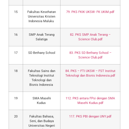
15
Fakultas Kesehatan
79. PKS FKIK UKSW- FK UKIM.pdf
Universitas Kristen
Indonesia Maluku
16
SMP Anak Terang
82. PKS SMP Anak Terang –
Salatiga
Science Club.pdf
17
SD Bethany School
83. PKS SD Bethany School –
Science Club.pdf
18
Fakultas Sains dan
84. PKS – FTI UKSW – FST Institut
Teknologi Institut
Teknologi dan Bisnis Indonesia.pdf
Teknologi dan
Bisnis Indonesia
19
SMA Masehi
112. PKS antara FPsi dengan SMA
Kudus
Masehi Kudus.pdf
20
Fakultas Bahasa,
117. PKS PBI dengan UNY.pdf
Seni, dan Budaya
Universitas Negeri