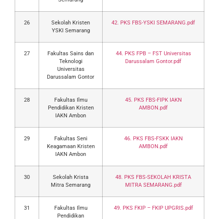
26
Sekolah Kristen
42. PKS FBS-YSKI SEMARANG.pdf
YSKI Semarang
27
Fakultas Sains dan
44. PKS FPB – FST Universitas
Teknologi
Darussalam Gontor.pdf
Universitas
Darussalam Gontor
28
Fakultas Ilmu
45. PKS FBS-FIPK IAKN
Pendidikan Kristen
AMBON.pdf
IAKN Ambon
29
Fakultas Seni
46. PKS FBS-FSKK IAKN
Keagamaan Kristen
AMBON.pdf
IAKN Ambon
30
Sekolah Krista
48. PKS FBS-SEKOLAH KRISTA
Mitra Semarang
MITRA SEMARANG.pdf
31
Fakultas Ilmu
49. PKS FKIP – FKIP UPGRIS.pdf
Pendidikan