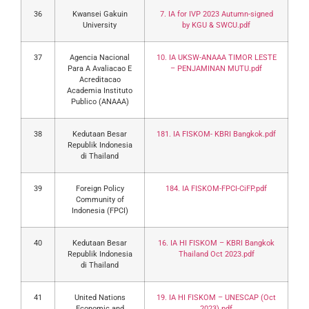
36
Kwansei Gakuin
7. IA for IVP 2023 Autumn-signed
University
by KGU & SWCU.pdf
37
Agencia Nacional
10. IA UKSW-ANAAA TIMOR LESTE
Para A Avaliacao E
– PENJAMINAN MUTU.pdf
Acreditacao
Academia Instituto
Publico (ANAAA)
38
Kedutaan Besar
181. IA FISKOM- KBRI Bangkok.pdf
Republik Indonesia
di Thailand
39
Foreign Policy
184. IA FISKOM-FPCI-CiFP.pdf
Community of
Indonesia (FPCI)
40
Kedutaan Besar
16. IA HI FISKOM – KBRI Bangkok
Republik Indonesia
Thailand Oct 2023.pdf
di Thailand
41
United Nations
19. IA HI FISKOM – UNESCAP (Oct
Economic and
2023).pdf