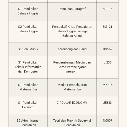
S1 Pendidikan
Penulisan Paragraf
EP 116
Bahasa Inggris
S2 Pendidikan
Perspektif Kritis Pengajaran
EM121
Bahasa Inggris
Bahasa Inggris sebagai
Bahasa Asing
S1 Seni Musik
Keroncong dan Band
DO562
S1 Pendidikan
Pengembangan Media dan
LI235
Teknik Informatika
Game Pembelajaran
dan Komputer
Interaktif
S1 Pendidikan
Media Pembelajaran
MZ213
Matematika
Matematika
S1 Pendidikan
CIRCULAR ECONOMY
JE383
Ekonomi
S2 Administrasi
Teori dan Praktik Supervisi
NC007
Pendidikan
Pendidikan