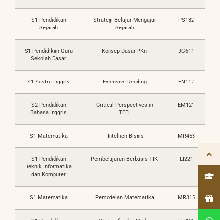
S1 Pendidikan
Strategi Belajar Mengajar
PS132
Sejarah
Sejarah
S1 Pendidikan Guru
Konsep Dasar PKn
JG611
Sekolah Dasar
S1 Sastra Inggris
Extensive Reading
EN117
S2 Pendidikan
Critical Perspectives in
EM121
Bahasa Inggris
TEFL
S1 Matematika
Intelijen Bisnis
MR453
S1 Pendidikan
Pembelajaran Berbasis TIK
LI221
Teknik Informatika
dan Komputer
S1 Matematika
Pemodelan Matematika
MR315