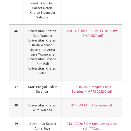
Pendidikan Eben
Haezer Gereja
Kristen Indonesia
Salatiga
46
Universitas Kristen
188. IA KONSORSIUM TALKSHOW
Duta Wacana
IISMA 2024.pdf
Universitas Kristen
Krida Wacana
Universitas Atma
Jaya Yogyakarta
Universitas Dhyana
Pura Bali
Universitas Kristen
Petra
47
SMP Pangudi Luhur
195. IA SMP Pangudi Luhur
Salatiga
Salatiga – MPF3 2022-2.pdf
48
Universitas Kristen
214. IA FID – Unkriswina.pdf
Wira Wacana
49
Universitas Katolik
213. IA 026 FID – Unika Atma Jaya
Atma Jaya
sdh TTD.pdf