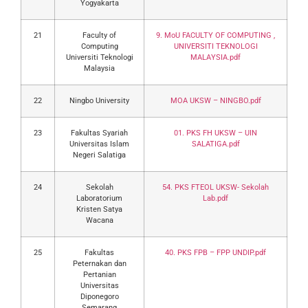
Yogyakarta
21
Faculty of
9. MoU FACULTY OF COMPUTING ,
Computing
UNIVERSITI TEKNOLOGI
Universiti Teknologi
MALAYSIA.pdf
Malaysia
22
Ningbo University
MOA UKSW – NINGBO.pdf
23
Fakultas Syariah
01. PKS FH UKSW – UIN
Universitas Islam
SALATIGA.pdf
Negeri Salatiga
24
Sekolah
54. PKS FTEOL UKSW- Sekolah
Laboratorium
Lab.pdf
Kristen Satya
Wacana
25
Fakultas
40. PKS FPB – FPP UNDIP.pdf
Peternakan dan
Pertanian
Universitas
Diponegoro
Semarang