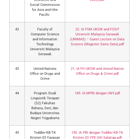
Social Commission
for Asia and tthe
Pacific
42
Faculty of
22. IA FSM UKSW and FCSIT
Computer Science
Universiti Malaysia Sarawak
and Information
(UNIMAS) – Guest Lecture on Data
Technology
Science (Magister Sains Data).pdf
Universiti Malaysia
Serawak
43
United Nations
21. IA FH UKSW and United Nation
Office on Drugs and
Office on Drugs & Crime.pdf
Crime
44
Program Studi
189. IA MPBI dengan UNY.pdf
Linguistik Terapan
(S2) Fakultas
Bahasa, Seni, dan
Budaya Universitas
Negeri Yogyakarta
45
Toddler-KB-TK
190. IA PBI dengan Toddler-KB-TK
Kristen 03 Yayasan
Kristen 03 YPE GKI Salatiga.pdf