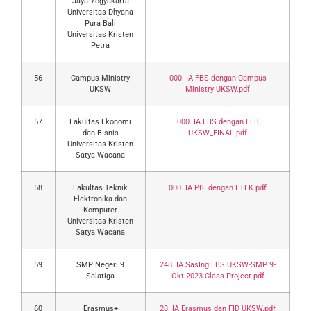
Jaya Yogyakarta
Universitas Dhyana
Pura Bali
Universitas Kristen
Petra
56
Campus Ministry
000. IA FBS dengan Campus
UKSW
Ministry UKSW.pdf
57
Fakultas Ekonomi
000. IA FBS dengan FEB
dan BIsnis
UKSW_FINAL.pdf
Universitas Kristen
Satya Wacana
58
Fakultas Teknik
000. IA PBI dengan FTEK.pdf
Elektronika dan
Komputer
Universitas Kristen
Satya Wacana
59
SMP Negeri 9
248. IA SasIng FBS UKSW-SMP 9-
Salatiga
Okt.2023.Class Project.pdf
60
Erasmus+
28. IA Erasmus dan FID UKSW.pdf