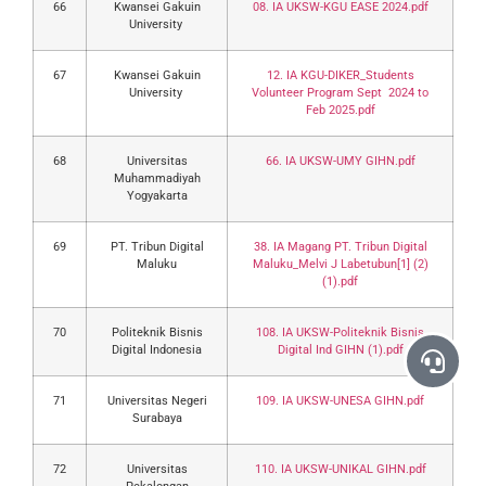
66
Kwansei Gakuin
08. IA UKSW-KGU EASE 2024.pdf
University
67
Kwansei Gakuin
12. IA KGU-DIKER_Students
University
Volunteer Program Sept 2024 to
Feb 2025.pdf
68
Universitas
66. IA UKSW-UMY GIHN.pdf
Muhammadiyah
Yogyakarta
69
PT. Tribun Digital
38. IA Magang PT. Tribun Digital
Maluku
Maluku_Melvi J Labetubun[1] (2)
(1).pdf
70
Politeknik Bisnis
108. IA UKSW-Politeknik Bisnis
Digital Indonesia
Digital Ind GIHN (1).pdf
71
Universitas Negeri
109. IA UKSW-UNESA GIHN.pdf
Surabaya
72
Universitas
110. IA UKSW-UNIKAL GIHN.pdf