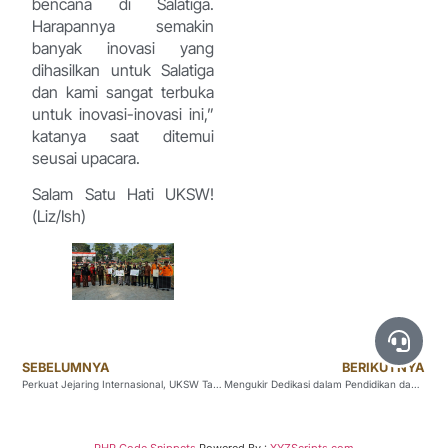
bencana di Salatiga.
Harapannya semakin
banyak inovasi yang
dihasilkan untuk Salatiga
dan kami sangat terbuka
untuk inovasi-inovasi ini,”
katanya saat ditemui
seusai upacara.
Salam Satu Hati UKSW!
(Liz/Ish)
SEBELUMNYA
BERIKUTNYA
Perkuat Jejaring Internasional, UKSW Tandatangan MoU dengan The American Institute for Indonesian Studies (AIFIS)
Mengukir Dedikasi dalam Pendidikan dan Literasi, Rektor Intiyas Terima Penghargaan DPRD Salatiga