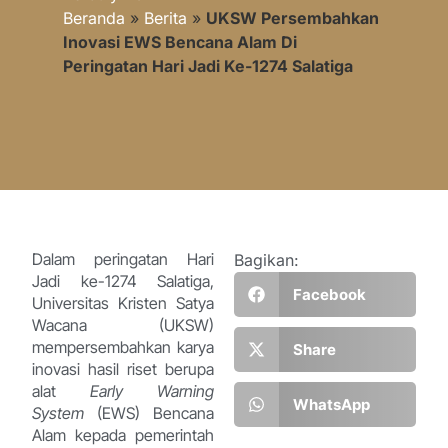
Beranda
»
Berita
»
UKSW Persembahkan
Inovasi EWS Bencana Alam Di
Peringatan Hari Jadi Ke-1274 Salatiga
Dalam peringatan Hari
Bagikan:
Jadi ke-1274 Salatiga,
Facebook
Universitas Kristen Satya
Wacana (UKSW)
mempersembahkan karya
Share
inovasi hasil riset berupa
alat
Early Warning
WhatsApp
System
(EWS) Bencana
Alam kepada pemerintah