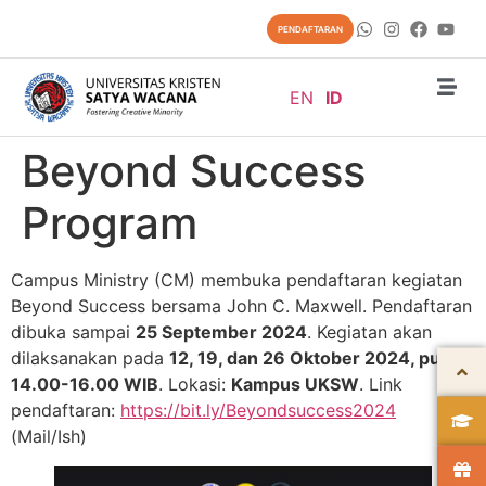
content
PENDAFTARAN
EN
ID
Beyond Success
Program
Campus Ministry (CM) membuka pendaftaran kegiatan
Beyond Success bersama John C. Maxwell.
Pendaftaran
dibuka sampai
25 September 2024
. Kegiatan akan
dilaksanakan pada
12, 19, dan 26 Oktober 2024, pukul
14.00-16.00 WIB
. Lokasi:
Kampus UKSW
. Link
pendaftaran:
https://bit.ly/Beyondsuccess2024
(Mail/Ish)