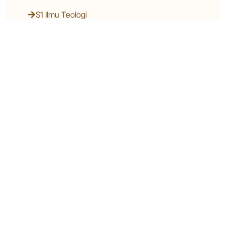
S1 Ilmu Teologi
Potongan KOIN hingga 75%
E-Booklet UKSW
Berisi Informasi Umum UKSW Beserta Profil
Dari 63 Program Studi Yang Meliputi Akreditasi,
Deskripsi, Keunikan/peminatan/konsentrasi,
Dan Peluang Karier!