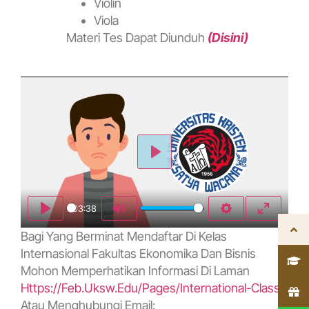
Violin
Viola
Materi Tes Dapat Diunduh
(disini)
Play
03:38
Play
Mute
Settings
Enter fu
Bagi Yang Berminat Mendaftar Di Kelas
Internasional Fakultas Ekonomika Dan Bisnis
Mohon Memperhatikan Informasi Di Laman
Https://feb.uksw.edu/pages/international-Class
Atau Menghubungi Email: