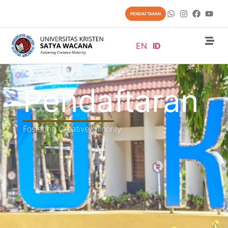
PENDAFTARAN
EN
ID
Pendaftaran
Fostering Creative Minority