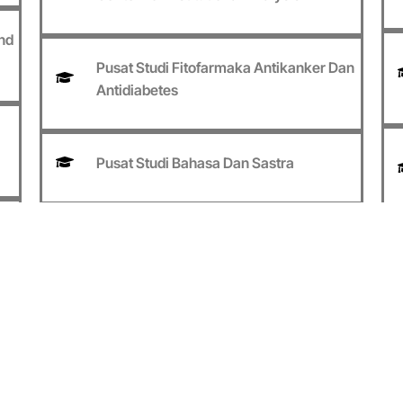
nd
Pusat Studi Fitofarmaka Antikanker Dan
Antidiabetes
Pusat Studi Bahasa Dan Sastra
Pusat Studi Kawasan Timur Indonesia
Pusat Studi Anti Korupsi Dan Good
a
Governance