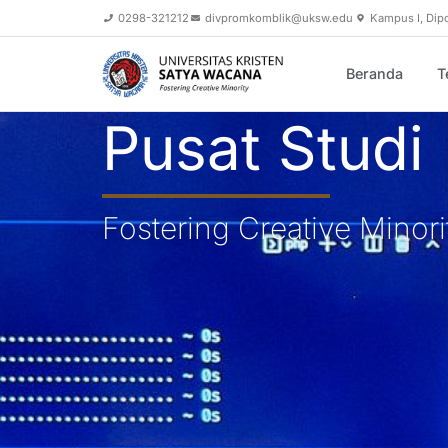
0298-321212
divpromkomblik@uksw.edu
Kampus I, Dip
Beranda
T
Pusat Studi
Fostering Creative Minori