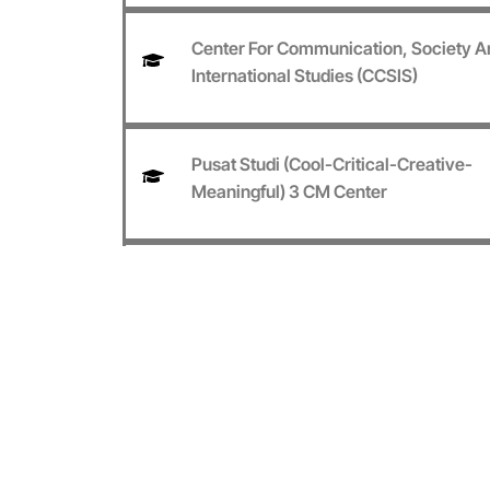
Center For Communication, Society A
International Studies (CCSIS)
Pusat Studi (Cool-Critical-Creative-
Meaningful) 3 CM Center
Pusat Studi Artificial Intelligenci
Reserch
Pusat Studi Perdamaian Satya Wacan
Pusat Studi Heritage Nusantara