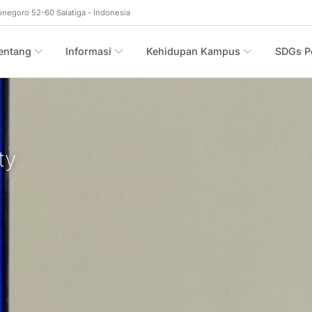
onegoro 52-60 Salatiga - Indonesia
entang
Informasi
Kehidupan Kampus
SDGs Po
ty