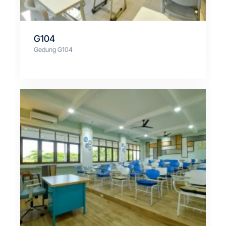
G104
Gedung G104