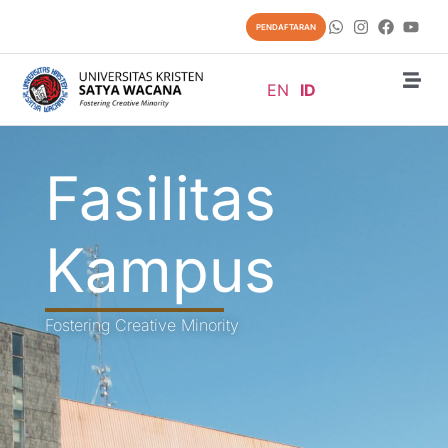
PENDAFTARAN
EN
ID
Fasilitas
Kampus
Fostering Creative Minority