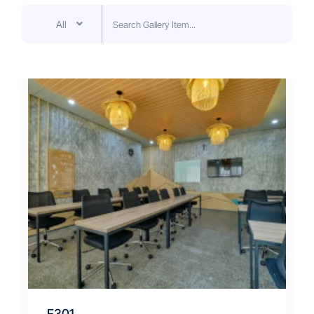
All
F301