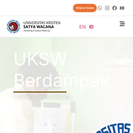
PENDAFTARAN
EN
ID
UKSW
Berdampak
Fostering Creative Minority