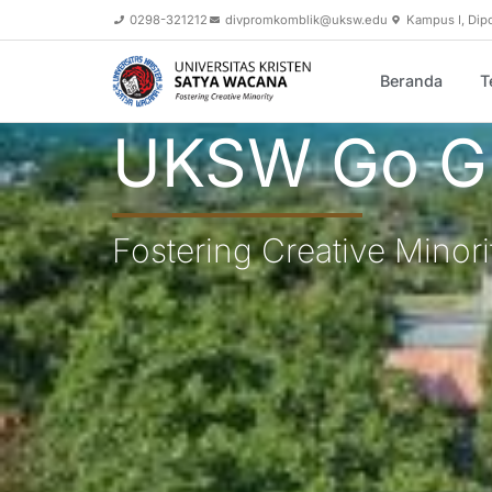
0298-321212
divpromkomblik@uksw.edu
Kampus I, Dip
Beranda
T
UKSW Go G
Fostering Creative Minori