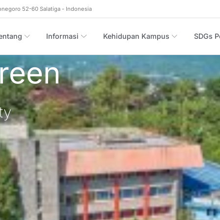
onegoro 52-60 Salatiga - Indonesia
entang
Informasi
Kehidupan Kampus
SDGs Po
reen
ty