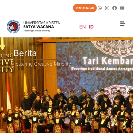
PENDAFTARAN
EN
ID
Berita
Fostering Creative Minority