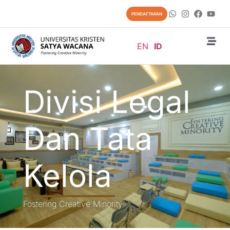
PENDAFTARAN
EN
ID
Divisi Legal
Dan Tata
Kelola
Fostering Creative Minority