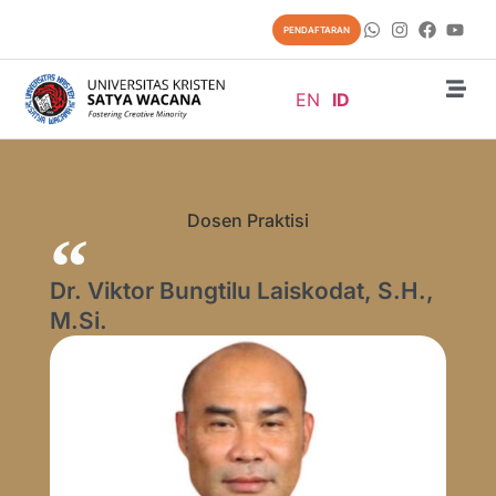
PENDAFTARAN
EN
ID
Dosen Praktisi
Dr. Viktor Bungtilu Laiskodat, S.H.,
M.Si.