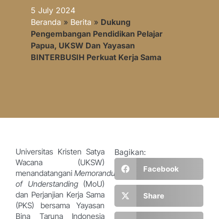
5 July 2024
Beranda
»
Berita
»
Dukung
Pengembangan Pendidikan Pelajar
Papua, UKSW Dan Yayasan
BINTERBUSIH Perkuat Kerja Sama
Universitas Kristen Satya
Bagikan:
Wacana (UKSW)
Facebook
menandatangani
Memorandum
of Understanding
(MoU)
dan Perjanjian Kerja Sama
Share
(PKS) bersama Yayasan
Bina Taruna Indonesia