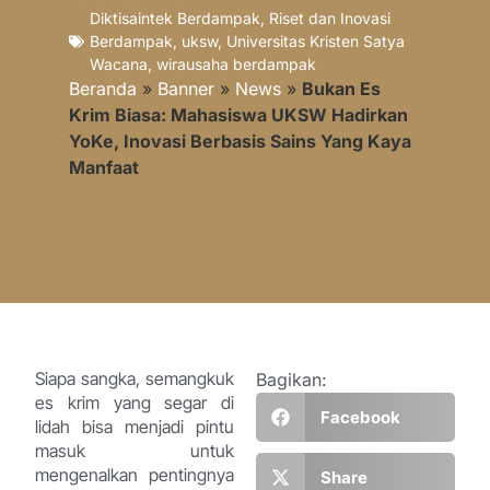
Diktisaintek Berdampak
,
Riset dan Inovasi
Berdampak
,
uksw
,
Universitas Kristen Satya
Wacana
,
wirausaha berdampak
Beranda
»
Banner
»
News
»
Bukan Es
Krim Biasa: Mahasiswa UKSW Hadirkan
YoKe, Inovasi Berbasis Sains Yang Kaya
Manfaat
Siapa sangka, semangkuk
Bagikan:
es krim yang segar di
Facebook
lidah bisa menjadi pintu
masuk untuk
mengenalkan pentingnya
Share