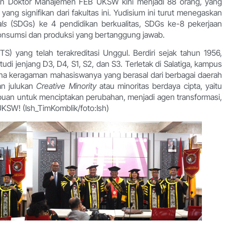
usan Doktor Manajemen FEB UKSW kini menjadi 88 orang, yang
ang signifikan dari fakultas ini. Yudisium ini turut menegaskan
ls
(SDGs) ke 4 pendidikan berkualitas, SDGs ke-8 pekerjaan
onsumsi dan produksi yang bertanggung jawab.
 yang telah terakreditasi Unggul. Berdiri sejak tahun 1956,
tudi jenjang D3, D4, S1, S2, dan S3. Terletak di Salatiga, kampus
rena keragaman mahasiswanya yang berasal dari berbagai daerah
an julukan
Creative Minority
atau minoritas berdaya cipta, yaitu
puan untuk menciptakan perubahan, menjadi agen transformasi,
UKSW! (Ish_TimKomblik/foto:Ish)