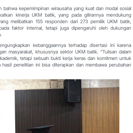
an bahwa kepemimpinan wirausaha yang kuat dan modal sosial
gkatkan kinerja UKM batik, yang pada gilirannya mendukung
an yang melibatkan 155 responden dari 273 pemilik UKM batik,
da faktor internal, tetapi juga dipengaruhi oleh dukungan
.
engungkapkan kebanggaannya terhadap disertasi ini karena
an masyarakat, khususnya sektor UKM batik. “Tulisan dalam
akademik, tetapi sebuah bukti kerja keras dan komitmen untuk
hasil penelitian ini bisa diterapkan dan membawa perubahan