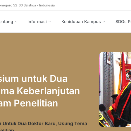
onegoro 52-60 Salatiga - Indonesia
entang
Informasi
Kehidupan Kampus
SDGs Po
sium untuk Dua
ema Keberlanjutan
am Penelitian
 Untuk Dua Doktor Baru, Usung Tema
litian