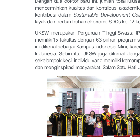
Dengan dua doktor baru ini, jumlah total lul
mencerminkan kualitas dan kontribusi akademik y
kontribusi dalam
Sustainable Development Goa
layak dan pertumbuhan ekonomi, SDGs ke-12 k
UKSW merupakan Perguruan Tinggi Swasta (PTS)
memiliki 15 fakultas dengan 63 pilihan program s
ini dikenal sebagai Kampus Indonesia Mini, ka
Indonesia. Selain itu, UKSW juga dikenal deng
sekelompok kecil individu yang memiliki kemam
dan menginspirasi masyarakat. Salam Satu Hati 