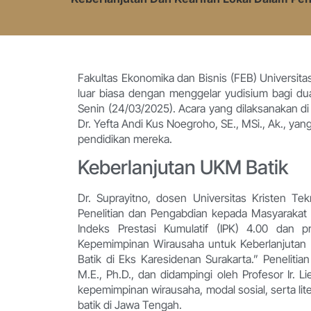
Fakultas Ekonomika dan Bisnis (FEB) Universi
luar biasa dengan menggelar yudisium bagi dua
Senin (24/03/2025). Acara yang dilaksanakan d
Dr. Yefta Andi Kus Noegroho, SE., MSi., Ak., y
pendidikan mereka.
Keberlanjutan UKM Batik
Dr. Suprayitno, dosen Universitas Kristen Te
Penelitian dan Pengabdian kepada Masyarakat 
Indeks Prestasi Kumulatif (IPK) 4.00 dan p
Kepemimpinan Wirausaha untuk Keberlanjutan U
Batik di Eks Karesidenan Surakarta.” Penelitian
M.E., Ph.D., dan didampingi oleh Profesor Ir. 
kepemimpinan wirausaha, modal sosial, serta lit
batik di Jawa Tengah.