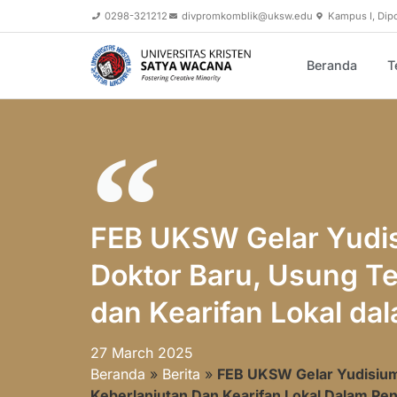
0298-321212
divpromkomblik@uksw.edu
Kampus I, Dip
Beranda
T
FEB UKSW Gelar Yudi
Doktor Baru, Usung T
dan Kearifan Lokal dal
27 March 2025
Beranda
»
Berita
»
FEB UKSW Gelar Yudisium
Keberlanjutan Dan Kearifan Lokal Dalam Pene