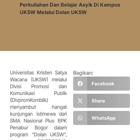
Perkuliahan Dan Belajar Asyik Di Kampus
UKSW Melalui Dolan UKSW
Universitas Kristen Satya
Bagikan:
Wacana (UKSW) melalui
Facebook
Divisi Promosi dan
Komunikasi Publik
(DivpromKomblik)
Share
menyambut hangat
kunjungan istimewa dari
WhatsApp
SMA Nasional Plus BPK
Penabur Bogor dalam
program “Dolan UKSW”,