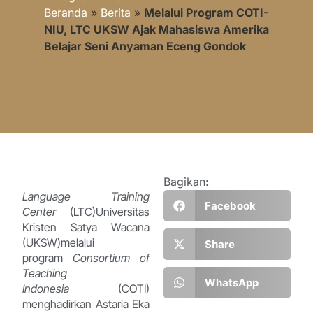
Beranda
»
Berita
»
Melalui Program COTI-
NIU, LTC UKSW Ajak Mahasiswa Amerika
Belajar Seni Anyaman Eceng Gondok
Bagikan:
Language Training
Facebook
Center
(LTC)Universitas
Kristen Satya Wacana
(UKSW)melalui
Share
program
Consortium of
Teaching
WhatsApp
Indonesia
(COTI)
menghadirkan Astaria Eka