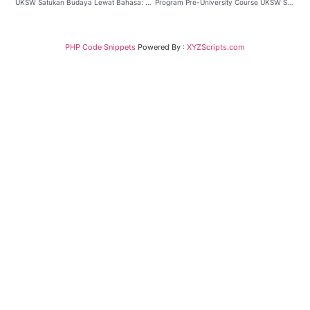
UKSW Satukan Budaya Lewat Bahasa: Mahasiswa Australia dan Indonesia Saling Belajar di Salatiga
Program Pre-University Course UKSW Siapkan Pemimpin Masa Depan Timor Leste
PHP Code Snippets
Powered By :
XYZScripts.com