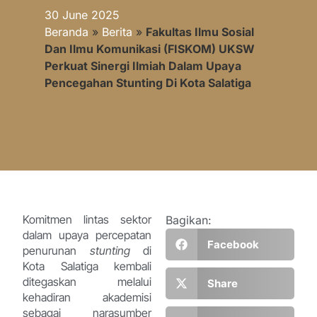
30 June 2025
Beranda
»
Berita
»
Fakultas Ilmu Sosial
Dan Ilmu Komunikasi (FISKOM) UKSW
Perkuat Sinergi Ilmiah Dalam Upaya
Pencegahan Stunting Di Kota Salatiga
Komitmen lintas sektor
Bagikan:
dalam upaya percepatan
Facebook
penurunan
stunting
di
Kota Salatiga kembali
ditegaskan melalui
Share
kehadiran akademisi
sebagai narasumber