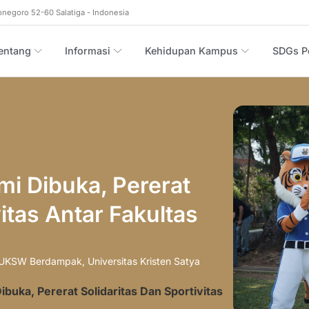
onegoro 52-60 Salatiga - Indonesia
entang
Informasi
Kehidupan Kampus
SDGs Po
 Dibuka, Pererat
vitas Antar Fakultas
UKSW Berdampak
,
Universitas Kristen Satya
ka, Pererat Solidaritas Dan Sportivitas