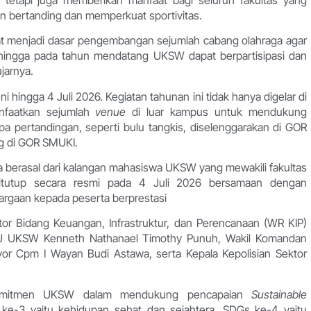
n bertanding dan memperkuat sportivitas.
apat menjadi dasar pengembangan sejumlah cabang olahraga agar
 sehingga pada tahun mendatang UKSW dapat berpartisipasi dan
jarnya.
ingga 4 Juli 2026. Kegiatan tahunan ini tidak hanya digelar di
nfaatkan sejumlah
venue
di luar kampus untuk mendukung
a pertandingan, seperti bulu tangkis, diselenggarakan di GOR
ng di GOR SMUKI.
a berasal dari kalangan mahasiswa UKSW yang mewakili fakultas
ditutup secara resmi pada 4 Juli 2026 bersamaan dengan
rgaan kepada peserta berprestasi
tor Bidang Keuangan, Infrastruktur, dan Perencanaan (WR KIP)
U UKSW Kenneth Nathanael Timothy Punuh, Wakil Komandan
or Cpm I Wayan Budi Astawa, serta Kepala Kepolisian Sektor
a komitmen UKSW dalam mendukung pencapaian
Sustainable
ke-3 yaitu kehidupan sehat dan sejahtera, SDGs ke-4 yaitu