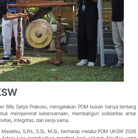
UKSW
ter Billy Satya Prakoso, mengatakan POM bukan hanya tentang
ntuk mempererat kebersamaan, membangun solidaritas antar
tas, integritas, dan kerja sama.
 Maslebu, S.Pd., S.Si., M.Si., berharap melalui POM UKSW 2026
, tetapi juga memberikan manfaat bagi seluruh fakultas yang