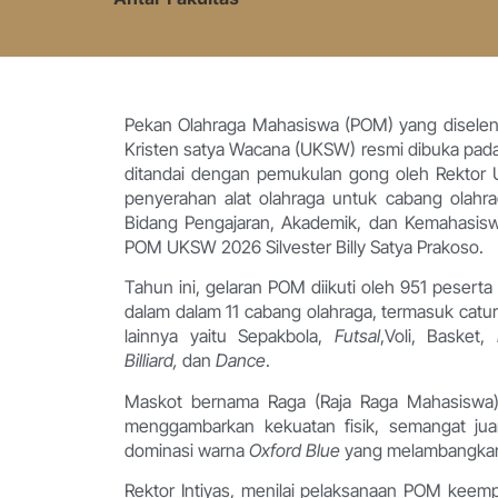
Pekan Olahraga Mahasiswa (POM) yang diseleng
Kristen satya Wacana (UKSW) resmi dibuka pad
ditandai dengan pemukulan gong oleh Rektor U
penyerahan alat olahraga untuk cabang olahra
Bidang Pengajaran, Akademik, dan Kemahasisw
POM UKSW 2026 Silvester Billy Satya Prakoso.
Tahun ini, gelaran POM diikuti oleh 951 peserta
dalam dalam 11 cabang olahraga, termasuk catu
lainnya yaitu Sepakbola,
Futsal
,Voli, Basket,
Billiard,
dan
Dance
.
Maskot bernama Raga (Raja Raga Mahasiswa)
menggambarkan kekuatan fisik, semangat ju
dominasi warna
Oxford Blue
yang melambangkan 
Rektor Intiyas, menilai pelaksanaan POM ke