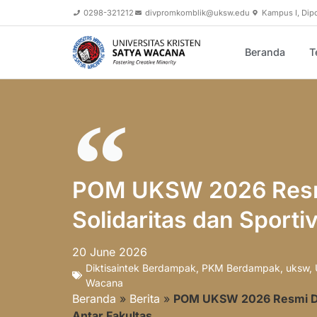
0298-321212
divpromkomblik@uksw.edu
Kampus I, Dip
Beranda
T
POM UKSW 2026 Resmi
Solidaritas dan Sporti
20 June 2026
Diktisaintek Berdampak
,
PKM Berdampak
,
uksw
,
Wacana
Beranda
»
Berita
»
POM UKSW 2026 Resmi Dibu
Antar Fakultas