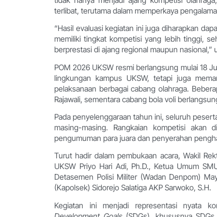
terlibat, terutama dalam memperkaya pengalama
“Hasil evaluasi kegiatan ini juga diharapkan d
memiliki tingkat kompetisi yang lebih tinggi,
berprestasi di ajang regional maupun nasional,” u
POM 2026 UKSW resmi berlangsung mulai 18 Juni h
lingkungan kampus UKSW, tetapi juga mema
pelaksanaan berbagai cabang olahraga. Beberap
Rajawali, sementara cabang bola voli berlangsu
Pada penyelenggaraan tahun ini, seluruh pesert
masing-masing. Rangkaian kompetisi akan 
pengumuman para juara dan penyerahan pengha
Turut hadir dalam pembukaan acara, Wakil Rek
UKSW Priyo Hari Adi, Ph.D., Ketua Umum SM
Detasemen Polisi Militer (Wadan Denpom) May
(Kapolsek) Sidorejo Salatiga AKP Sarwoko, S.H.
Kegiatan ini menjadi representasi nyat
Development Goals
(SDGs), khususnya SDGs 