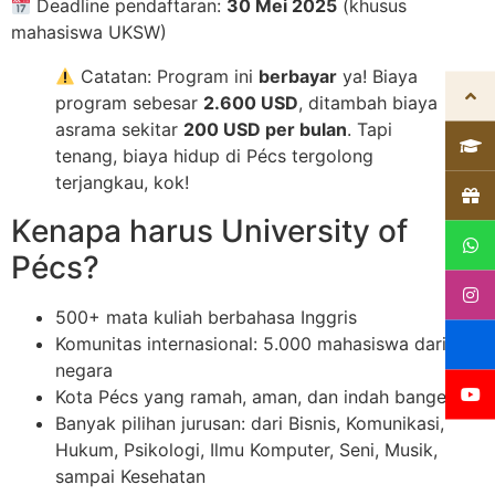
Deadline pendaftaran:
30 Mei 2025
(khusus
mahasiswa UKSW)
Catatan: Program ini
berbayar
ya! Biaya
program sebesar
2.600 USD
, ditambah biaya
asrama sekitar
200 USD per bulan
. Tapi
tenang, biaya hidup di Pécs tergolong
terjangkau, kok!
Kenapa harus University of
Pécs?
500+ mata kuliah berbahasa Inggris
Komunitas internasional: 5.000 mahasiswa dari 130
negara
Kota Pécs yang ramah, aman, dan indah banget!
Banyak pilihan jurusan: dari Bisnis, Komunikasi,
Hukum, Psikologi, Ilmu Komputer, Seni, Musik,
sampai Kesehatan