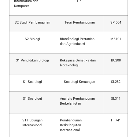
Informatika dan
TIK
Komputer
S2 Studi Pembangunan
Teori Pembangunan
SP 504
S2 Biologi
Bioteknologi Pertanian
MB101
dan Agroindustri
S1 Pendidikan Biologi
Rekayasa Genetika dan
BU208
bioteknologi
S1 Sosiologi
Sosiologi Keruangan
SL232
S1 Sosiologi
Analisis Pembangunan
SL311
Berkelanjutan
S1 Hubungan
Pembangunan
HI 741
Internasional
Berkelanjutan
Internasional