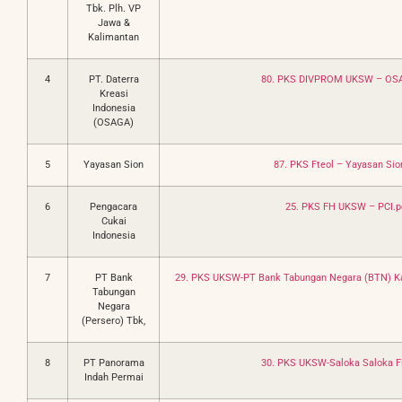
Tbk. Plh. VP
Jawa &
Kalimantan
4
PT. Daterra
80. PKS DIVPROM UKSW – OS
Kreasi
Indonesia
(OSAGA)
5
Yayasan Sion
87. PKS Fteol – Yayasan Sio
6
Pengacara
25. PKS FH UKSW – PCI.p
Cukai
Indonesia
7
PT Bank
29. PKS UKSW-PT Bank Tabungan Negara (BTN) K
Tabungan
Negara
(Persero) Tbk,
8
PT Panorama
30. PKS UKSW-Saloka Saloka F
Indah Permai