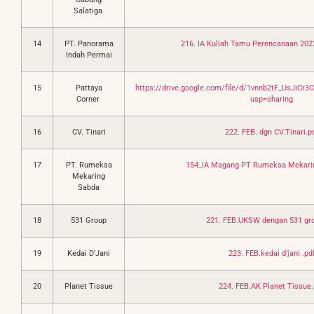
Salatiga
14
PT. Panorama
216. IA Kuliah Tamu Perencanaan 202
Indah Permai
15
Pattaya
https://drive.google.com/file/d/1vnnb2tF_UsJiC
Corner
usp=sharing
16
CV. Tinari
222. FEB. dgn CV.Tinari.p
17
PT. Rumeksa
154_IA Magang PT Rumeksa Mekarin
Mekaring
Sabda
18
531 Group
221. FEB.UKSW dengan 531 gro
19
Kedai D’Jani
223. FEB.kedai d’jani .pd
20
Planet Tissue
224. FEB.AK Planet Tissue.