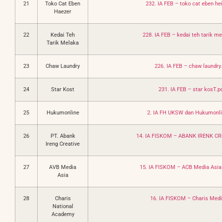
21
Toko Cat Eben
232. IA FEB – toko cat eben hei
Haezer
22
Kedai Teh
228. IA FEB – kedai teh tarik me
Tarik Melaka
23
Chaw Laundry
226. IA FEB – chaw laundry
24
Star Kost
231. IA FEB – star kosT.p
25
Hukumonline
2. IA FH UKSW dan Hukumonli
26
PT. Abank
14. IA FISKOM – ABANK IRENK CR
Ireng Creative
27
AVB Media
15. IA FISKOM – ACB Media Asia
Asia
28
Charis
16. IA FISKOM – Charis Medi
National
Academy