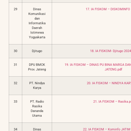
29
Dinas
17. IA FISKOM – DISKOMINFO 
Komunikasi
dan
Informatika
Daerah
Istimewa
Yogyakarta
30
Djitugo
18. IA FISKOM- Djitugo 2024
31
DPU BMCK
19. IA FISKOM – DINAS PU BINA MARGA DA
Prov. Jateng
JATENG.pdf
32
PT. Nindya
20. IA FISKOM – NINDYA KAR
Karya
33
PT. Radio
21. IA FISKOM – Rasika.p
Rasika
Dananda
Utama
34
Dinas
22. IA FISKOM – Kominfo JATIM 