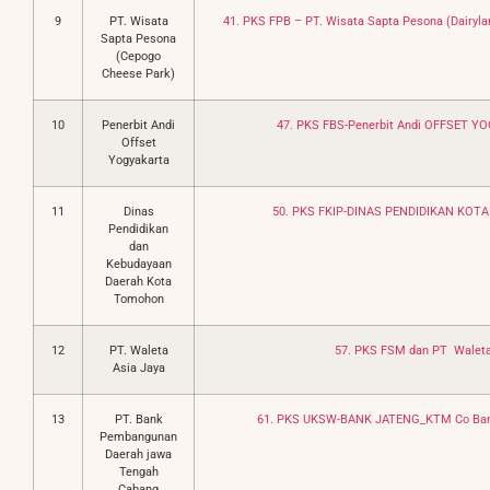
9
PT. Wisata
41. PKS FPB – PT. Wisata Sapta Pesona (Dairylan
Sapta Pesona
(Cepogo
Cheese Park)
10
Penerbit Andi
47. PKS FBS-Penerbit Andi OFFSET Y
Offset
Yogyakarta
11
Dinas
50. PKS FKIP-DINAS PENDIDIKAN KOT
Pendidikan
dan
Kebudayaan
Daerah Kota
Tomohon
12
PT. Waleta
57. PKS FSM dan PT Waleta
Asia Jaya
13
PT. Bank
61. PKS UKSW-BANK JATENG_KTM Co Band
Pembangunan
Daerah jawa
Tengah
Cabang