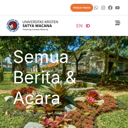
PENDAFTARAN
EN
ID
Semua
Berita &
Acara
Fostering Creative Minority