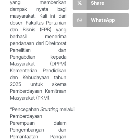
yang memberikan
Share
dampak nyata bagi
masyarakat. Kali ini dari
WhatsApp
dosen Fakultas Pertanian
dan Bisnis (FPB) yang
berhasil menerima
pendanaan dari Direktorat
Penelitian dan
Pengabdian kepada
Masyarakat (DPPM)
Kementerian Pendidikan
dan Kebudayaan tahun
2025 untuk skema
Pemberdayaan Kemitraan
Masyarakat (PKM).
“Pencegahan
Stunting
melalui
Pemberdayaan
Perempuan dalam
Pengembangan dan
Pemanfaatan Pangan