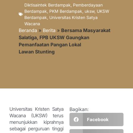
Diktisaintek Berdampak
,
Pemberdayaan
Berdampak
,
PKM Berdampak
,
uksw
,
UKSW
Berdampak
,
Universitas Kristen Satya
Wacana
Beranda
»
Berita
»
Bersama Masyarakat
Salatiga, FPB UKSW Gaungkan
Pemanfaatan Pangan Lokal
Lawan Stunting
Universitas Kristen Satya
Bagikan:
Wacana (UKSW) terus
Facebook
menunjukkan kiprahnya
sebagai perguruan tinggi