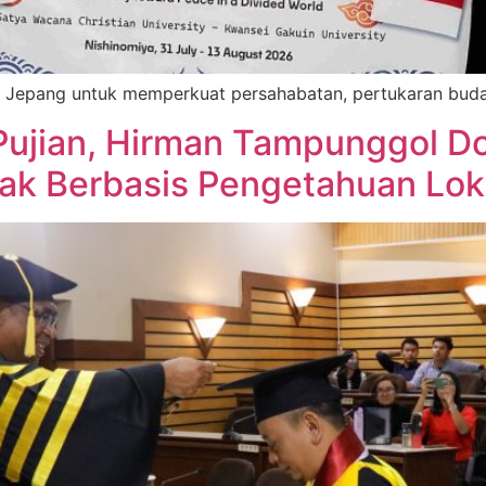
Jepang untuk memperkuat persahabatan, pertukaran buday
Pujian, Hirman Tampunggol Do
tak Berbasis Pengetahuan Lok