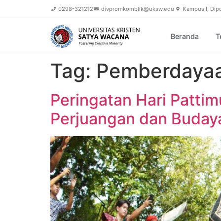
content
0298-321212
divpromkomblik@uksw.edu
Kampus I, Dip
Beranda
T
Tag:
Pemberdaya
Peringatan Hari Patt
Perjuangan dan Buday