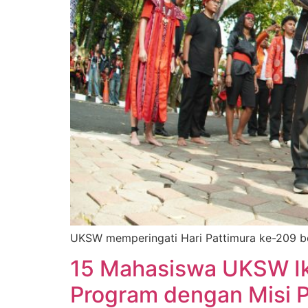
UKSW memperingati Hari Pattimura ke-209 be
15 Mahasiswa UKSW Ik
Program dengan Misi 