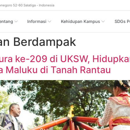
onegoro 52-60 Salatiga - Indonesia
entang
Informasi
Kehidupan Kampus
SDGs Po
an Berdampak
imura ke-209 di UKSW, Hidupk
a Maluku di Tanah Rantau