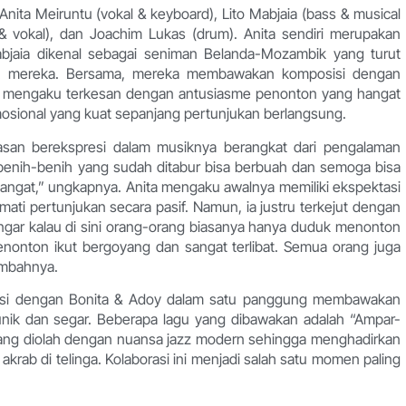
nita Meiruntu (vokal & keyboard), Lito Mabjaia (bass & musical
i & vokal), dan Joachim Lukas (drum). Anita sendiri merupakan
abjaia dikenal sebagai seniman Belanda-Mozambik yang turut
k mereka. Bersama, mereka membawakan komposisi dengan
nita mengaku terkesan dengan antusiasme penonton yang hangat
mosional yang kuat sepanjang pertunjukan berlangsung.
an berekspresi dalam musiknya berangkat dari pengalaman
p benih-benih yang sudah ditabur bisa berbuah dan semoga bisa
mangat,” ungkapnya. Anita mengaku awalnya memiliki ekspektasi
ti pertunjukan secara pasif. Namun, ia justru terkejut dengan
ngar kalau di sini orang-orang biasanya hanya duduk menonton
 penonton ikut bergoyang dan sangat terlibat. Semua orang juga
ambahnya.
rasi dengan Bonita & Adoy dalam satu panggung membawakan
nik dan segar. Beberapa lagu yang dibawakan adalah “Ampar-
, yang diolah dengan nuansa jazz modern sehingga menghadirkan
rab di telinga. Kolaborasi ini menjadi salah satu momen paling