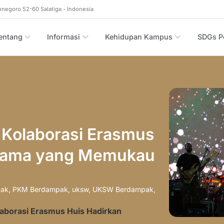
onegoro 52-60 Salatiga - Indonesia
entang
Informasi
Kehidupan Kampus
SDGs Po
 Kolaborasi Erasmus
amama yang Memukau
pak
,
PKM Berdampak
,
uksw
,
UKSW Berdampak
,
aborasi Erasmus Huis Hadirkan