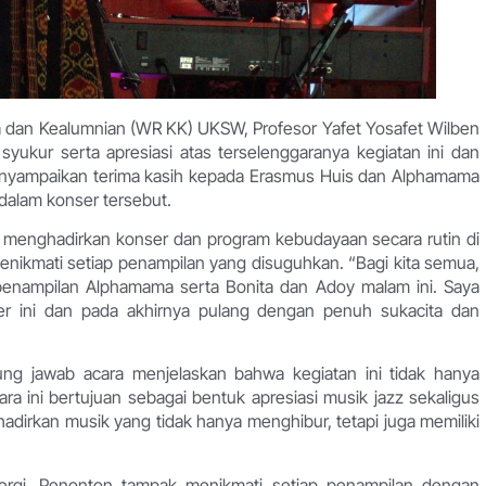
a dan Kealumnian (WR KK) UKSW, Profesor Yafet Yosafet Wilben
ukur serta apresiasi atas terselenggaranya kegiatan ini dan
a menyampaikan terima kasih kepada Erasmus Huis dan Alphamama
 dalam konser tersebut.
us menghadirkan konser dan program kebudayaan secara rutin di
enikmati setiap penampilan yang disuguhkan. “Bagi kita semua,
penampilan Alphamama serta Bonita dan Adoy malam ini. Saya
er ini dan pada akhirnya pulang dengan penuh sukacita dan
ung jawab acara menjelaskan bahwa kegiatan ini tidak hanya
ara ini bertujuan sebagai bentuk apresiasi musik jazz sekaligus
dirkan musik yang tidak hanya menghibur, tetapi juga memiliki
rgi. Penonton tampak menikmati setiap penampilan dengan