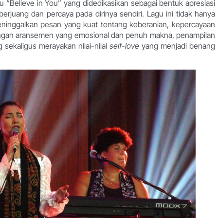
Believe in You” yang didedikasikan sebagai bentuk apresiasi
juang dan percaya pada dirinya sendiri. Lagu ini tidak hanya
meninggalkan pesan yang kuat tentang keberanian, kepercayaan
. Dengan aransemen yang emosional dan penuh makna, penampilan
sekaligus merayakan nilai-nilai
self-love
yang menjadi benang