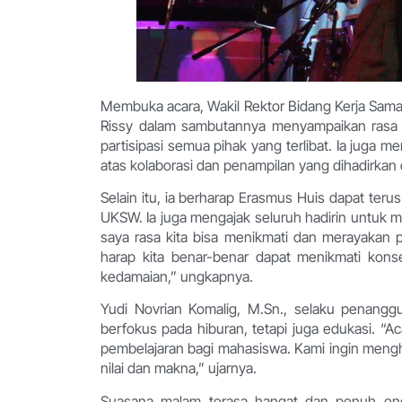
Membuka acara, Wakil Rektor Bidang Kerja Sam
Rissy dalam sambutannya menyampaikan rasa sy
partisipasi semua pihak yang terlibat. Ia jug
atas kolaborasi dan penampilan yang dihadirkan
Selain itu, ia berharap Erasmus Huis dapat ter
UKSW. Ia juga mengajak seluruh hadirin untuk m
saya rasa kita bisa menikmati dan merayakan 
harap kita benar-benar dapat menikmati kons
kedamaian,” ungkapnya.
Yudi Novrian Komalig, M.Sn., selaku penangg
berfokus pada hiburan, tetapi juga edukasi. “Ac
pembelajaran bagi mahasiswa. Kami ingin mengha
nilai dan makna,” ujarnya.
Suasana malam terasa hangat dan penuh ene