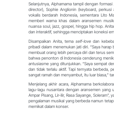
Selanjutnya, Alphamama tampil dengan formasi A
director), Sophie Anglionin (keyboard, perkus
vokalis berdarah Indonesia, sementara Lito M
memberi warna khas dalam aransemen musi
nuansa soul, jazz, gospel, hingga hip hop. A
dan interaktif, sehingga menciptakan koneksi e
Disampaikan Anita, tema
self-love
dan kebebas
pribadi dalam menemukan jati diri. “Saya hara
membuat orang lebih percaya diri dan terus se
bahwa penonton di Indonesia cenderung menikma
antusiasme yang ditunjukkan. “Saya sempat de
dan tidak terlalu aktif. Tapi ternyata berbeda,
sangat ramah dan menyambut, itu luar biasa,” t
Menjelang akhir acara, Alphamama berkolabo
lagu-lagu nusantara dengan aransemen yang u
Ampar Pisang, Lir-ilir, Rasa Sayange, Soleram”
pengalaman musikal yang berbeda namun tetap ak
memikat dalam konser.