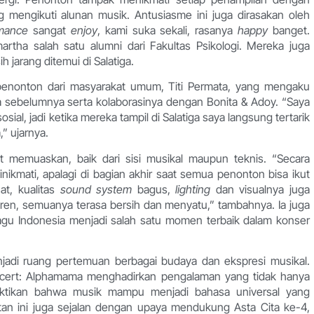
g mengikuti alunan musik. Antusiasme ini juga dirasakan oleh
rmance
sangat
enjoy
, kami suka sekali, rasanya
happy
banget.
artha salah satu alumni dari Fakultas Psikologi. Mereka juga
 jarang ditemui di Salatiga.
 penonton dari masyarakat umum, Titi Permata, yang mengaku
ma sebelumnya serta kolaborasinya dengan Bonita & Adoy. “Saya
l, jadi ketika mereka tampil di Salatiga saya langsung tertarik
” ujarnya.
t memuaskan, baik dari sisi musikal maupun teknis. “Secara
ikmati, apalagi di bagian akhir saat semua penonton bisa ikut
at, kualitas
sound system
bagus,
lighting
dan visualnya juga
ren, semuanya terasa bersih dan menyatu,” tambahnya. Ia juga
agu Indonesia menjadi salah satu momen terbaik dalam konser
enjadi ruang pertemuan berbagai budaya dan ekspresi musikal.
oncert: Alphamama menghadirkan pengalaman yang tidak hanya
buktikan bahwa musik mampu menjadi bahasa universal yang
an ini juga sejalan dengan upaya mendukung Asta Cita ke-4,