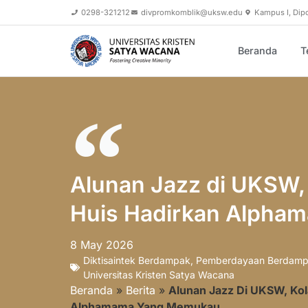
0298-321212
divpromkomblik@uksw.edu
Kampus I, Dip
Beranda
T
Alunan Jazz di UKSW,
Huis Hadirkan Alph
8 May 2026
Diktisaintek Berdampak
,
Pemberdayaan Berdam
Universitas Kristen Satya Wacana
Beranda
»
Berita
»
Alunan Jazz Di UKSW, Kol
Alphamama Yang Memukau