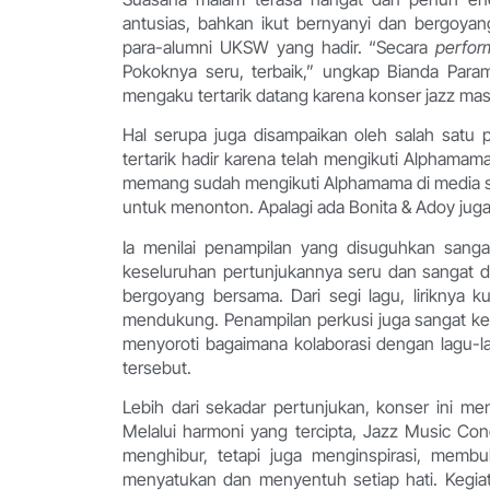
antusias, bahkan ikut bernyanyi dan bergoyan
para-alumni UKSW yang hadir. “Secara
perfo
Pokoknya seru, terbaik,” ungkap Bianda Param
mengaku tertarik datang karena konser jazz masih
Hal serupa juga disampaikan oleh salah satu
tertarik hadir karena telah mengikuti Alphama
memang sudah mengikuti Alphamama di media sosia
untuk menonton. Apalagi ada Bonita & Adoy juga,
Ia menilai penampilan yang disuguhkan sanga
keseluruhan pertunjukannya seru dan sangat din
bergoyang bersama. Dari segi lagu, liriknya ku
mendukung. Penampilan perkusi juga sangat ke
menyoroti bagaimana kolaborasi dengan lagu-l
tersebut.
Lebih dari sekadar pertunjukan, konser ini m
Melalui harmoni yang tercipta, Jazz Music C
menghibur, tetapi juga menginspirasi, mem
menyatukan dan menyentuh setiap hati. Kegiat