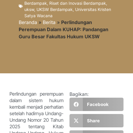
Berdampak
,
Riset dan Inovasi Berdampak
,
uksw
,
UKSW Berdampak
,
Universitas Kristen
Satya Wacana
Beranda
»
Berita
»
Perlindungan
Perempuan Dalam KUHAP: Pandangan
Guru Besar Fakultas Hukum UKSW
Perlindungan perempuan
Bagikan:
dalam sistem hukum
Facebook
kembali menjadi perhatian
setelah hadirnya Undang-
Undang Nomor 20 Tahun
Share
2025 tentang Kitab