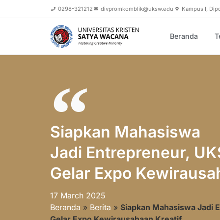
0298-321212
divpromkomblik@uksw.edu
Kampus I, Dip
Beranda
T
Siapkan Mahasiswa
Jadi Entrepreneur, U
Gelar Expo Kewirausah
17 March 2025
Beranda
»
Berita
»
Siapkan Mahasiswa Jadi 
Gelar Expo Kewirausahaan Kreatif