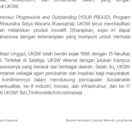
 di UKSW.
reneur Progressive and Outstanding
(YOUR PROUD), Program
 Wirausaha Satya Wacana (Kawsama), UKSW terus memfasilitasi
 melahirkan produk inovatif. Diharapkan,
expo
ini dapat
mahasiswa dengan keterampilan yang mumpuni untuk memulai
itasi Unggul, UKSW telah berdiri sejak 1956 dengan 15 fakultas
. Terletak di Salatiga, UKSW dikenal dengan julukan Kampus
iswanya yang berasal dari berbagai daerah. Selain itu, UKSW
berperan sebagai agen perubahan dan inspirasi bagi masyarakat.
n komitmennya dalam mendukung pencapaian
Sustainable
kualitas, ke-9 industri, inovasi, dan infrastruktur, dan ke-17
ti UKSW! (Ish_TimKomblik/foto:istimewa)
asi Koperasi