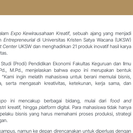
dalam
Expo Kewirausahaan Kreatif
, sebuah ajang yang menjadi
an
Entrepreneurial
di Universitas Kristen Satya Wacana (UKSW)
t Center
UKSW dan menghadirkan 21 produk inovatif hasil karya
tas.
 Studi (Prodi) Pendidikan Ekonomi Fakultas Keguruan dan Ilmu
.Pd., M.Pd., menjelaskan bahwa
expo
ini merupakan bentuk
. “Kami ingin melatih mahasiswa untuk berani memulai bisnis,
, serta mengasah kreativitas, ketekunan, kerja sama, dan
xpo
ini mencakup berbagai bidang, mulai dari
food and
tri kreatif, hingga
platform
digital. Para mahasiswa tidak hanya
i pelaku bisnis yang harus memahami proses produksi, strategi
gan.
al kampus, namun ke depan direncanakan untuk diperluas dengan