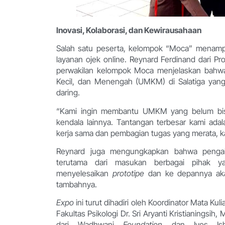
Inovasi, Kolaborasi, dan Kewirausahaan
Salah satu peserta, kelompok “Moca” menampi
layanan ojek online. Reynard Ferdinand dari Pro
perwakilan kelompok Moca menjelaskan bahwa i
Kecil, dan Menengah (UMKM) di Salatiga yan
daring.
“Kami ingin membantu UMKM yang belum b
kendala lainnya. Tantangan terbesar kami a
kerja sama dan pembagian tugas yang merata, ka
Reynard juga mengungkapkan bahwa penga
terutama dari masukan berbagai pihak ya
menyelesaikan
prototipe
dan ke depannya akan
tambahnya.
Expo
ini turut dihadiri oleh Koordinator Mata K
Fakultas Psikologi Dr. Sri Aryanti Kristianingsih,
dari Wadhwani
Foundation
dan Iyos Isha