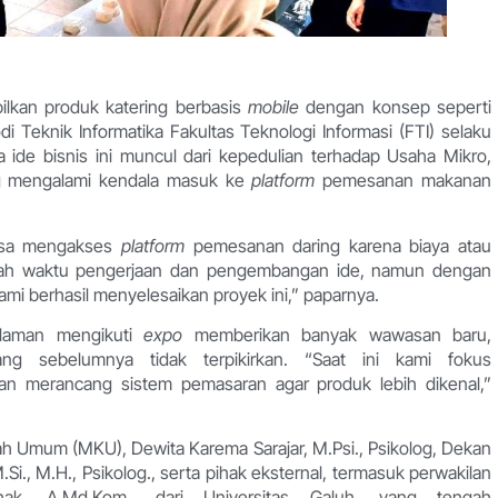
lkan produk katering berbasis
mobile
dengan konsep seperti
di Teknik Informatika Fakultas Teknologi Informasi (FTI) selaku
de bisnis ini muncul dari kepedulian terhadap Usaha Mikro,
g mengalami kendala masuk ke
platform
pemesanan makanan
isa mengakses
platform
pemesanan daring karena biaya atau
dalah waktu pengerjaan dan pengembangan ide, namun dengan
mi berhasil menyelesaikan proyek ini,” paparnya.
laman mengikuti
expo
memberikan banyak wawasan baru,
ng sebelumnya tidak terpikirkan. “Saat ini kami fokus
 merancang sistem pemasaran agar produk lebih dikenal,”
uliah Umum (MKU), Dewita Karema Sarajar, M.Psi., Psikolog, Dekan
 M.Si., M.H., Psikolog., serta pihak eksternal, termasuk perwakilan
k, A.Md.Kom., dari Universitas Galuh, yang tengah