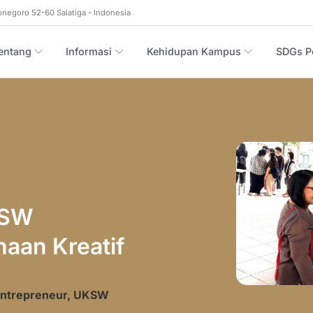
onegoro 52-60 Salatiga - Indonesia
entang
Informasi
Kehidupan Kampus
SDGs Po
KSW
aan Kreatif
Entrepreneur, UKSW