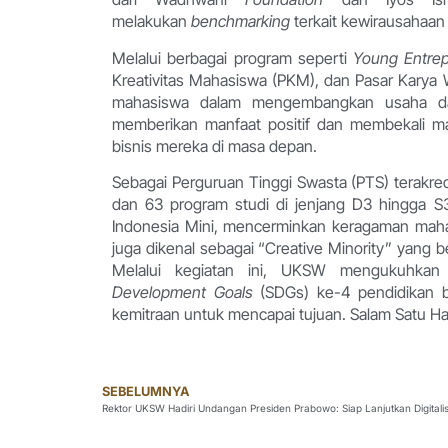
melakukan
benchmarking
terkait kewirausahaan
Melalui berbagai program seperti
Young Entrep
Kreativitas Mahasiswa (PKM), dan Pasar Karya
mahasiswa dalam mengembangkan usaha dan
memberikan manfaat positif dan membekali 
bisnis mereka di masa depan.
Sebagai Perguruan Tinggi Swasta (PTS) terakred
dan 63 program studi di jenjang D3 hingga S3
Indonesia Mini, mencerminkan keragaman mahas
juga dikenal sebagai “Creative Minority” yang 
Melalui kegiatan ini, UKSW mengukuhka
Development Goals
(SDGs) ke-4 pendidikan ber
kemitraan untuk mencapai tujuan. Salam Satu Ha
SEBELUMNYA
Rektor UKSW Hadiri Undangan Presiden Prabowo: Siap Lanjutkan Digitalis