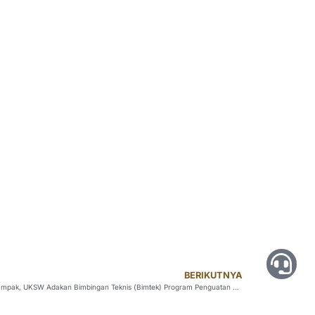
BERIKUTNYA
Bentuk Pemimpin Creative Minority yang Berdampak, UKSW Adakan Bimbingan Teknis (Bimtek) Program Penguatan Kapasitas Organisasi Kemahasiswaan (PPK Ormawa) 2025