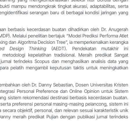
rbukti mampu mendongkrak tingkat akurasi, adaptabilitas, serta
ngidentifikasi serangan baru di berbagai kondisi jaringan yang
ragaan berbasis kecerdasan buatan dihadirkan oleh Dr. Anugerah
DP). Melalui penelitian bertajuk “Model Prediksi Performa Atlet
g dan Algoritma Decision Tree”, ia memperkenalkan kerangka
nced Design Thinking
(AEDT). Pendekatan mutakhir ini
etodologi kepelatihan tradisional. Meraih predikat Sangat
 jurnal terindeks Scopus dan menghasilkan analisis data yang
ara pelatih mengambil keputusan taktis untuk meningkatkan
rsembahkan oleh Dr. Danny Sebastian, Dosen Universitas Kristen
ntegrasi Personal Preference dan Online Opinion untuk Sistem
ng sistem rekomendasi destinasi berbasis kecerdasan buatan.
 serta preferensi personal masing-masing pelancong, sistem ini
cara objektif, personal, dan relevan sesuai karakteristik unik
anny meraih predikat Pujian dengan publikasi jurnal terindeks