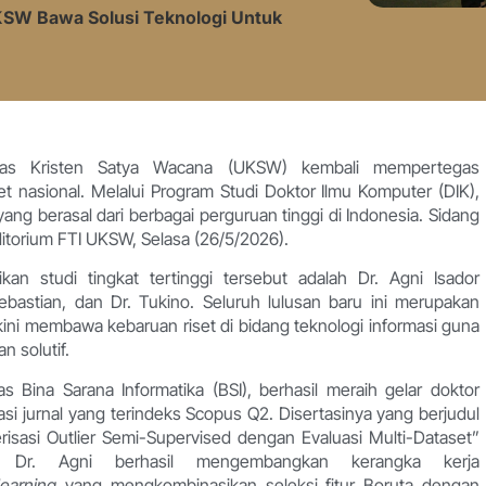
KSW Bawa Solusi Teknologi Untuk
rsitas Kristen Satya Wacana (UKSW) kembali mempertegas
t nasional. Melalui Program Studi Doktor Ilmu Komputer (DIK),
ng berasal dari berbagai perguruan tinggi di Indonesia. Sidang
ditorium FTI UKSW, Selasa (26/5/2026).
an studi tingkat tertinggi tersebut adalah Dr. Agni Isador
ebastian, dan Dr. Tukino. Seluruh lulusan baru ini merupakan
kini membawa kebaruan riset di bidang teknologi informasi guna
n solutif.
s Bina Sarana Informatika (BSI), berhasil meraih gelar doktor
i jurnal yang terindeks Scopus Q2. Disertasinya yang berjudul
terisasi Outlier Semi-Supervised dengan Evaluasi Multi-Dataset”
 Dr. Agni berhasil mengembangkan kerangka kerja
earning
yang mengkombinasikan seleksi fitur Boruta dengan