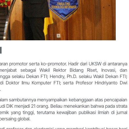
l
jajaran promotor serta ko-promotor. Hadir dari UKSW di antaranya
njabat sebagai Wakil Rektor Bidang Riset, Inovasi, dan
gga selaku Dekan FTI; Hendry, Ph.D. selaku Wakil Dekan FTI;
di Doktor Ilmu Komputer FTI; serta Profesor Hindriyanto Dwi
.
alam sambutannya menyampaikan kebanggaan atas pencapaian
udi DIK menjadi 21 orang. Beliau menekankan bahwa pada strata
k yang tinggi, terutama kewajiban publikasi ilmiah di jurnal
bersaing global.