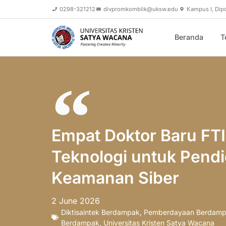
0298-321212
divpromkomblik@uksw.edu
Kampus I, Dip
Beranda
T
Empat Doktor Baru FT
Teknologi untuk Pendi
Keamanan Siber
2 June 2026
Diktisaintek Berdampak
,
Pemberdayaan Berdam
Berdampak
,
Universitas Kristen Satya Wacana