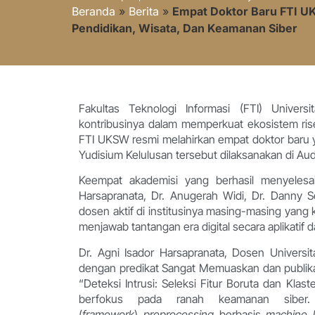
Beranda
»
Berita
»
Empat Doktor Baru FTI U
Pendidikan, Wisata, Dan Keamanan Siber
Fakultas Teknologi Informasi (FTI) Unive
kontribusinya dalam memperkuat ekosistem rise
FTI UKSW resmi melahirkan empat doktor baru ya
Yudisium Kelulusan tersebut dilaksanakan di Au
Keempat akademisi yang berhasil menyelesaik
Harsapranata, Dr. Anugerah Widi, Dr. Danny S
dosen aktif di institusinya masing-masing yang 
menjawab tantangan era digital secara aplikatif da
Dr. Agni Isador Harsapranata, Dosen Universita
dengan predikat Sangat Memuaskan dan publikas
“Deteksi Intrusi: Seleksi Fitur Boruta dan Klas
berfokus pada ranah keamanan siber.
(
framework
)
preprocessing
berbasis
machine l