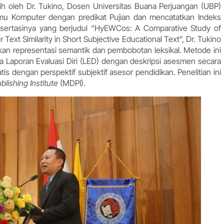
aih oleh Dr. Tukino, Dosen Universitas Buana Perjuangan (UBP)
lmu Komputer dengan predikat Pujian dan mencatatkan Indeks
 disertasinya yang berjudul “HyEWCos: A Comparative Study of
ext Similarity in Short Subjective Educational Text”, Dr. Tukino
 representasi semantik dan pembobotan leksikal. Metode ini
a Laporan Evaluasi Diri (LED) dengan deskripsi asesmen secara
is dengan perspektif subjektif asesor pendidikan. Penelitian ini
ublishing Institute
(MDPI).