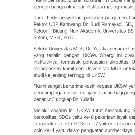
“Kami berharap lulusan doktoral FTI dapat menj
pengembangan ilmu dan institusi masing-masing,
Turut hadir perwakilan pimpinan perguruan ti
Rektor UBP Karawang Dr. Budi Rismayadi, SE., M
Rektor II Bidang Non Akademik Universitas BS
S.Kom, MSIS., Ph.D.
Rektor Universitas MDP, Dr. Yulistia, secara k
yang terjalin dengan UKSW. Sinergi ini di
institusinya, termasuk pencapaian akreditas
menegaskan komitmen Universitas MDP untuk 
studi ke jenjang tertinggi di UKSW.
“Kami sangat berterima kasih kepada UKSW yang
pendampingan di sini menjadi teladan bagi pen
berlanjut,” ungkap Dr. Yulistia.
Melalui capaian ini, UKSW turut mendukung
S
berkualitas, SDGs yaitu ke-8 pekerjaan layak d
infrastruktur, serta SDGs ke-17 yaitu kemitraan 
poin ke-4 yaitu dalam penguatan sumber daya ma