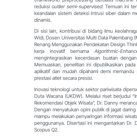
reduksi
outlier
semi-supervised
. Temuan ini te
keandalan sistem deteksi intrusi siber dalam me
dinamis.
Di sisi lain, kontribusi di bidang ilmu keolah
Widi, Dosen Universitas Multi Data Palembang (M
Renang Menggunakan Pendekatan Design Thinkin
kerja inovatif bernama
Algorithmic-Enha
mengintegrasikan kecerdasan buatan dengan m
Memuaskan, penelitian ini dipublikasikan pada
aplikatif dan mudah dipahami demi memandu p
prestasi atlet secara presisi.
Inovasi teknologi untuk sektor pariwisata dipe
Duta Wacana (UKDW). Melalui riset berjudul “I
Rekomendasi Objek Wisata”, Dr. Danny meranca
Dengan menyatukan opini publik di jagat daring
mampu melakukan penyaringan informasi wisata se
penggunanya. Disertasi ini mengantarkan Dr. D
Scopus Q2.