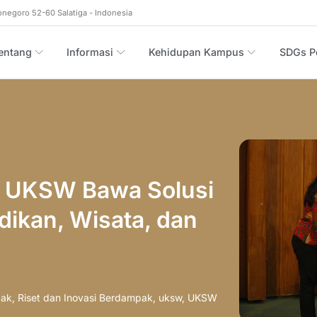
onegoro 52-60 Salatiga - Indonesia
entang
Informasi
Kehidupan Kampus
SDGs Po
I UKSW Bawa Solusi
dikan, Wisata, dan
pak
,
Riset dan Inovasi Berdampak
,
uksw
,
UKSW