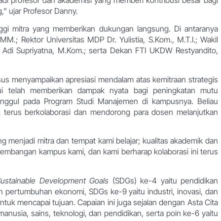
adi profesor dan akademisi yang memberi kontribusi besar bagi
” ujar Profesor Danny.
nggi mitra yang memberikan dukungan langsung. Di antaranya
M.; Rektor Universitas MDP Dr. Yulistia, S.Kom., M.T.I.; Wakil
I Adi Supriyatna, M.Kom.; serta Dekan FTI UKDW Restyandito,
husus menyampaikan apresiasi mendalam atas kemitraan strategis
akui telah memberikan dampak nyata bagi peningkatan mutu
i Unggul pada Program Studi Manajemen di kampusnya. Beliau
terus berkolaborasi dan mendorong para dosen melanjutkan
 menjadi mitra dan tempat kami belajar; kualitas akademik dan
gembangan kampus kami, dan kami berharap kolaborasi ini terus
ustainable Development Goals
(SDGs) ke-4 yaitu pendidikan
an pertumbuhan ekonomi, SDGs ke-9 yaitu industri, inovasi, dan
untuk mencapai tujuan. Capaian ini juga sejalan dengan Asta Cita
nusia, sains, teknologi, dan pendidikan, serta poin ke-6 yaitu